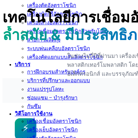
เครื่องตัดอัลตราโซนิก
เทคโนโลยีการเชื่อม
เครื่องบัดกรีอัลตราโซนิก
เครื่องล้างอัลตราโซนิก
ล้ำสมัย & มีประสิทธิ
เครื่องเชื่อมอัลตราโซนิกสำหรับโลหะ
สายการผลิตถุง
ระบบพ่นเคลือบอัลตราโซนิก
ในช่วงไม่กี่ปีที่ผ่านมา เครื
เครื่องคัดแยกแบบสั่นอัลตราโซนิก
บริการ
พลาสติกเทอร์โมพลาสติก โดย
การฝึกอบรมสำหรับองค์กร
อิเล็กทรอนิกส์ และบรรจุภัณฑ
บริการที่ปรึกษาและออกแบบ
งานแปรรูปโลหะ
ซ่อมแซม – บำรุงรักษา
กันซึม
วิดีโอการใช้งาน
เครื่องเชื่อมอัลตราโซนิก
⚡
เครื่องเย็บอัลตราโซนิก