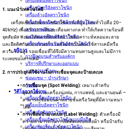
เครื่องตัดอัลตราโซนิก
เครื่องบัดกรีอัลตราโซนิก
1. แนะนำเทคโนโลยี
เครื่องล้างอัลตราโซนิก
เครื่องเชื่อมอัลตราโซนิกสำหรับโลหะ
เครื่องเชื่อมอัลตราโซนิกใช้ความถี่สูง (โดยทั่วไปคือ 20–
สายการผลิตถุง
40 kHz) เพื่อสร้างการสั่นสะเทือนทางกล ทำให้เกิดความร้อนที่
ระบบพ่นเคลือบอัลตราโซนิก
จุดสัมผัส ส่งผลให้พลาสติกหรือผ้าใยสังเคราะห์หลอมละลาย
เครื่องคัดแยกแบบสั่นอัลตราโซนิก
และยึดติดกันอย่างรวดเร็ว โดยไม่จำเป็นต้องใช้สารเคมีหรือ
บริการ
ความร้อนสูง รอยเชื่อมที่ได้จึงมีความทนทานสูงและไม่มีการ
การฝึกอบรมสำหรับองค์กร
ระเหยของสารเคมี
บริการที่ปรึกษาและออกแบบ
งานแปรรูปโลหะ
2. การประยุกต์ใช้งานในการเชื่อมจุดและป้ายเลเบล
ซ่อมแซม – บำรุงรักษา
กันซึม
การเชื่อมจุด (Spot Welding):
เหมาะสำหรับ
วิดีโอการใช้งาน
อุตสาหกรรมเครื่องนุ่งห่ม, การแพทย์, และยานยนต์ —
เครื่องเชื่อมอัลตราโซนิก
สามารถเชื่อมบนผ้าหลายชั้นหรือวัสดุที่มีความหนา
เครื่องเย็บอัลตราโซนิก
ได้ดี
เครื่องตัดอัลตราโซนิก
การเชื่อมป้าย/เลเบล (Label Welding):
ตัวเครื่องมี
เครื่องเชื่อมอัลตราโซนิกแบบมือถือ
ความสามารถในการยึดติดเลเบลเสื้อผ้า หรือป้ายรับ
เครื่องบัดกรีตะกั่วอัลตราโซนิก
ประกัน โดยไม่ทำให้ป้ายเกิดความเสียหาย