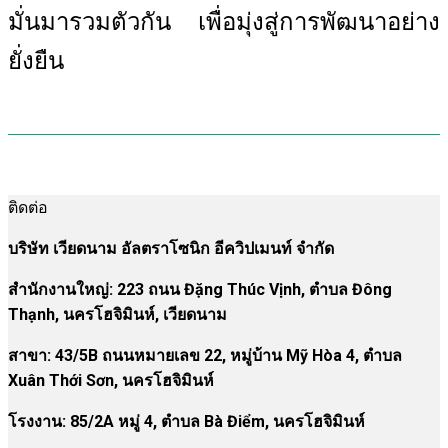
มั่นมารวมตัวกัน เพื่อมุ่งสู่การพัฒนาอย่าง
ยั่งยืน
ติดต่อ
บริษัท เวียดนาม อัลตราโซนิก อีควิปเมนท์ จำกัด
สำนักงานใหญ่: 223 ถนน Đặng Thúc Vịnh, ตำบล Đông
Thạnh, นครโฮจิมินห์, เวียดนาม
สาขา:
43/5B ถนนหมายเลข 22, หมู่บ้าน Mỹ Hòa 4, ตำบล
Xuân Thới Sơn, นครโฮจิมินห์
โรงงาน
:
85/2A หมู่ 4, ตำบล Bà Điểm, นครโฮจิมินห์