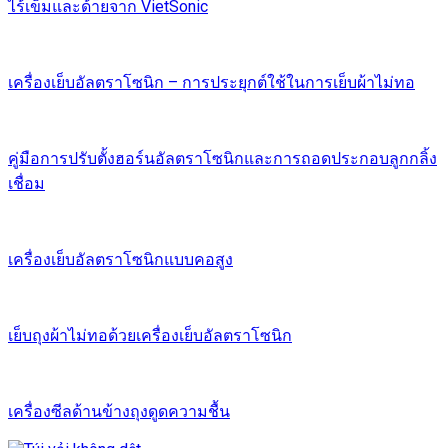
ไร้เข็มและด้ายจาก VietSonic
เครื่องเย็บอัลตราโซนิก – การประยุกต์ใช้ในการเย็บผ้าไม่ทอ
คู่มือการปรับตั้งฮอร์นอัลตราโซนิกและการถอดประกอบลูกกลิ้ง
เชื่อม
เครื่องเย็บอัลตราโซนิกแบบคอสูง
เย็บถุงผ้าไม่ทอด้วยเครื่องเย็บอัลตราโซนิก
เครื่องซีลด้านข้างถุงดูดความชื้น