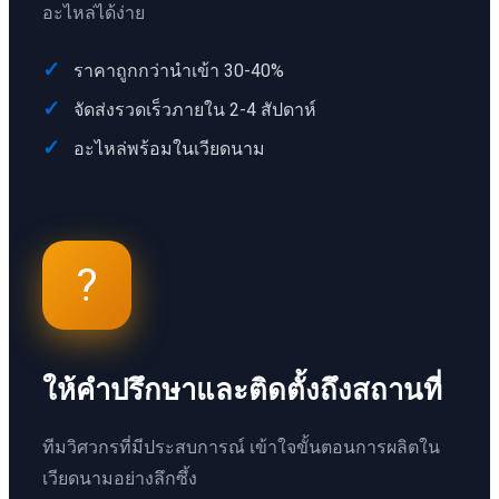
อะไหล่ได้ง่าย
✓
ราคาถูกกว่านำเข้า 30-40%
✓
จัดส่งรวดเร็วภายใน 2-4 สัปดาห์
✓
อะไหล่พร้อมในเวียดนาม
?️
ให้คำปรึกษาและติดตั้งถึงสถานที่
ทีมวิศวกรที่มีประสบการณ์ เข้าใจขั้นตอนการผลิตใน
เวียดนามอย่างลึกซึ้ง