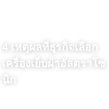
ประโยชน์ที่เหนือกว่า
4 เหตุผลที่ธุรกิจ
เลือก
เครื่องเย็บผ้าอัลตราโซ
นิก
เมื่อใช้เครื่องเชื่อมผ้าแบบไม่ใช้เข็ม ธุรกิจจะได้รับข้อ
ได้เปรียบในการแข่งขันมากมาย