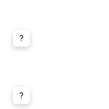
การแพทย์
?
ความแข็งแรงของรอย
เชื่อมสูง
กันน้ำได้ดี แข็งแรงกว่าการเย็บทั่วไป
เหมาะสำหรับผลิตภัณฑ์ที่ต้องการ
คุณภาพสูง
?
ประหยัดต้นทุน