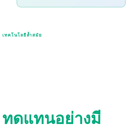
เทคโนโลยีล้ำสมัย
การเย็บแบบ
อัลตราโซนิก –
โซลูชัน
ทดแทนอย่างมี