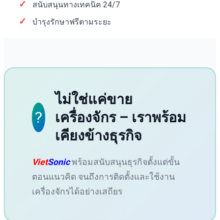
✓
สนับสนุนทางเทคนิค 24/7
✓
บำรุงรักษาฟรีตามระยะ
ไม่ใช่แค่ขาย
?
เครื่องจักร – เราพร้อม
เคียงข้างธุรกิจ
Viet
Sonic
พร้อมสนับสนุนธุรกิจตั้งแต่ขั้น
ตอนแนวคิด จนถึงการติดตั้งและใช้งาน
เครื่องจักรได้อย่างเสถียร