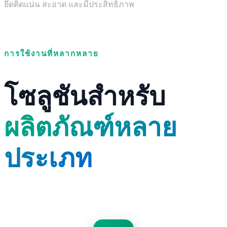
ยึดติดแน่น สะอาด และมีประสิทธิภาพ
การใช้งานที่หลากหลาย
โซลูชันสำหรับ
ผลิตภัณฑ์หลาย
ประเภท