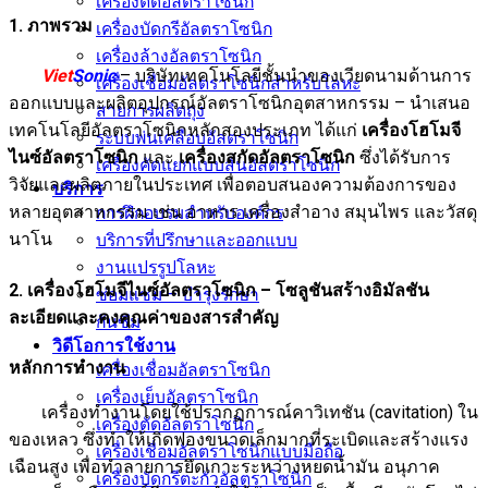
เครื่องตัดอัลตราโซนิก
1. ภาพรวม
เครื่องบัดกรีอัลตราโซนิก
เครื่องล้างอัลตราโซนิก
Viet
Sonic
– บริษัทเทคโนโลยีชั้นนำของเวียดนามด้านการ
เครื่องเชื่อมอัลตราโซนิกสำหรับโลหะ
ออกแบบและผลิตอุปกรณ์อัลตราโซนิกอุตสาหกรรม – นำเสนอ
สายการผลิตถุง
เทคโนโลยีอัลตราโซนิกหลักสองประเภท ได้แก่
เครื่องโฮโมจี
ระบบพ่นเคลือบอัลตราโซนิก
ไนซ์อัลตราโซนิก
และ
เครื่องสกัดอัลตราโซนิก
ซึ่งได้รับการ
เครื่องคัดแยกแบบสั่นอัลตราโซนิก
วิจัยและผลิตภายในประเทศ เพื่อตอบสนองความต้องการของ
บริการ
หลายอุตสาหกรรม เช่น อาหาร เครื่องสำอาง สมุนไพร และวัสดุ
การฝึกอบรมสำหรับองค์กร
นาโน
บริการที่ปรึกษาและออกแบบ
งานแปรรูปโลหะ
2. เครื่องโฮโมจีไนซ์อัลตราโซนิก – โซลูชันสร้างอิมัลชัน
ซ่อมแซม – บำรุงรักษา
ละเอียดและคงคุณค่าของสารสำคัญ
กันซึม
วิดีโอการใช้งาน
หลักการทำงาน
เครื่องเชื่อมอัลตราโซนิก
เครื่องเย็บอัลตราโซนิก
เครื่องทำงานโดยใช้ปรากฏการณ์คาวิเทชัน (cavitation) ใน
เครื่องตัดอัลตราโซนิก
ของเหลว ซึ่งทำให้เกิดฟองขนาดเล็กมากที่ระเบิดและสร้างแรง
เครื่องเชื่อมอัลตราโซนิกแบบมือถือ
เฉือนสูง เพื่อทำลายการยึดเกาะระหว่างหยดน้ำมัน อนุภาค
เครื่องบัดกรีตะกั่วอัลตราโซนิก