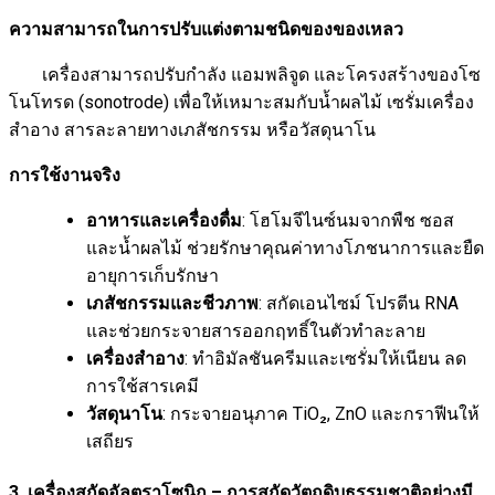
ความสามารถในการปรับแต่งตามชนิดของของเหลว
เครื่องสามารถปรับกำลัง แอมพลิจูด และโครงสร้างของโซ
โนโทรด (sonotrode) เพื่อให้เหมาะสมกับน้ำผลไม้ เซรั่มเครื่อง
สำอาง สารละลายทางเภสัชกรรม หรือวัสดุนาโน
การใช้งานจริง
อาหารและเครื่องดื่ม
: โฮโมจีไนซ์นมจากพืช ซอส
และน้ำผลไม้ ช่วยรักษาคุณค่าทางโภชนาการและยืด
อายุการเก็บรักษา
เภสัชกรรมและชีวภาพ
: สกัดเอนไซม์ โปรตีน RNA
และช่วยกระจายสารออกฤทธิ์ในตัวทำละลาย
เครื่องสำอาง
: ทำอิมัลชันครีมและเซรั่มให้เนียน ลด
การใช้สารเคมี
วัสดุนาโน
: กระจายอนุภาค TiO₂, ZnO และกราฟีนให้
เสถียร
3. เครื่องสกัดอัลตราโซนิก – การสกัดวัตถุดิบธรรมชาติอย่างมี