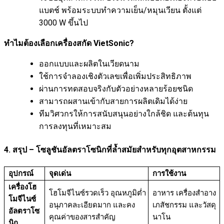
แบตช์ พร้อมระบบทำความเย็น/หมุนเวียน ตั้งแต่
3000 W ขึ้นไป
ทำไมต้องเลือกเครื่องสกัด VietSonic?
ออกแบบและผลิตในเวียดนาม
ใช้การจำลองเชิงตัวเลขเพื่อเพิ่มประสิทธิภาพ
ผ่านการทดสอบจริงกับตัวอย่างหลายร้อยชนิด
สามารถผสานเข้ากับสายการผลิตเดิมได้ง่าย
ทีมวิศวกรให้การสนับสนุนอย่างใกล้ชิด และต้นทุน
การลงทุนที่เหมาะสม
4. สรุป – โซลูชันอัลตราโซนิกที่ล้ำสมัยสำหรับทุกอุตสาหกรรม
อุปกรณ์
จุดเด่น
การใช้งาน
เครื่องโฮ
โฮโมจีไนซ์รวดเร็ว อุณหภูมิต่ำ
อาหาร เครื่องสำอาง
โมจีไนซ์
อนุภาคละเอียดมาก และคง
เภสัชกรรม และวัสดุ
อัลตราโซ
คุณค่าของสารสำคัญ
นาโน
นิก