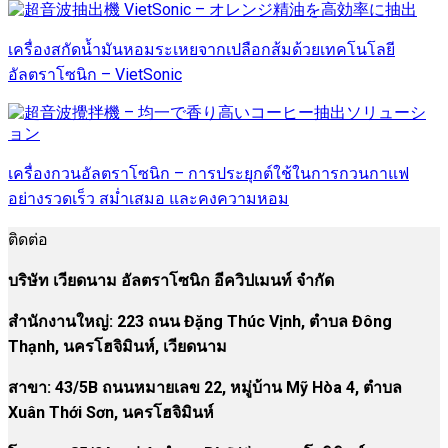
เครื่องสกัดน้ำมันหอมระเหยจากเปลือกส้มด้วยเทคโนโลยี
อัลตราโซนิก – VietSonic
เครื่องกวนอัลตราโซนิก – การประยุกต์ใช้ในการกวนกาแฟ
อย่างรวดเร็ว สม่ำเสมอ และคงความหอม
ติดต่อ
บริษัท เวียดนาม อัลตราโซนิก อีควิปเมนท์ จำกัด
สำนักงานใหญ่: 223 ถนน Đặng Thúc Vịnh, ตำบล Đông
Thạnh, นครโฮจิมินห์, เวียดนาม
สาขา:
43/5B ถนนหมายเลข 22, หมู่บ้าน Mỹ Hòa 4, ตำบล
Xuân Thới Sơn, นครโฮจิมินห์