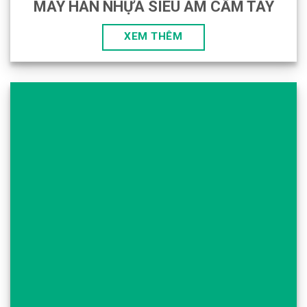
MÁY HÀN NHỰA SIÊU ÂM CẦM TAY
XEM THÊM