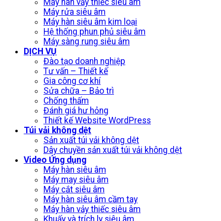
Máy hàn vảy thiếc siêu âm
Máy rửa siêu âm
Máy hàn siêu âm kim loại
Hệ thống phun phủ siêu âm
Máy sàng rung siêu âm
DỊCH VỤ
Đào tạo doanh nghiệp
Tư vấn – Thiết kế
Gia công cơ khí
Sửa chữa – Bảo trì
Chống thấm
Đánh giá hư hỏng
Thiết kế Website WordPress
Túi vải không dệt
Sản xuất túi vải không dệt
Dây chuyền sản xuất túi vải không dệt
Video Ứng dụng
Máy hàn siêu âm
Máy may siêu âm
Máy cắt siêu âm
Máy hàn siêu âm cầm tay
Máy hàn vảy thiếc siêu âm
Khuấy và trích ly siêu âm