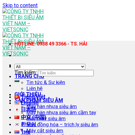
Skip to content
HOTLINE: 0938 49 3366 - TS. HẢI
Tìm kiếm:
TRANG CHỦ
Tin tức & Sự kiện
Liên hệ
GIỚI THIỆU
Tiếng Việt
SẢN PHẨM SIÊU ÂM
English
Máy hàn nhựa siêu âm
日本語
Máy hàn nhựa siêu âm cầm tay
中文 (中国)
Máy may siêu âm
한국어
Máy đồng hóa – trích ly siêu âm
Máy cắt siêu âm
ไทย