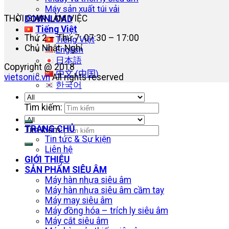
Máy sản xuất túi vải
THỜI GIAN LÀM VIỆC
DOWNLOAD
Tiếng Việt
Thứ 2 – Thứ 7: 07:30 – 17:00
Tiếng Việt
Chủ Nhật: Nghỉ
English
日本語
Copyright @ 2018
中文 (中国)
vietsonic.vn
All rights reserved
한국어
ไทย
Tìm kiếm:
TRANG CHỦ
Tìm kiếm:
Tin tức & Sự kiện
Liên hệ
GIỚI THIỆU
SẢN PHẨM SIÊU ÂM
Máy hàn nhựa siêu âm
Máy hàn nhựa siêu âm cầm tay
Máy may siêu âm
Máy đồng hóa – trích ly siêu âm
Máy cắt siêu âm