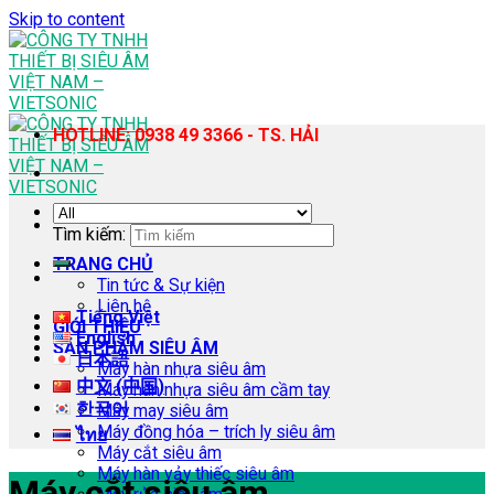
Skip to content
HOTLINE: 0938 49 3366 - TS. HẢI
Tìm kiếm:
TRANG CHỦ
Tin tức & Sự kiện
Liên hệ
Tiếng Việt
GIỚI THIỆU
English
SẢN PHẨM SIÊU ÂM
日本語
Máy hàn nhựa siêu âm
中文 (中国)
Máy hàn nhựa siêu âm cầm tay
한국어
Máy may siêu âm
Máy đồng hóa – trích ly siêu âm
ไทย
Máy cắt siêu âm
Máy hàn vảy thiếc siêu âm
Máy cắt siêu âm