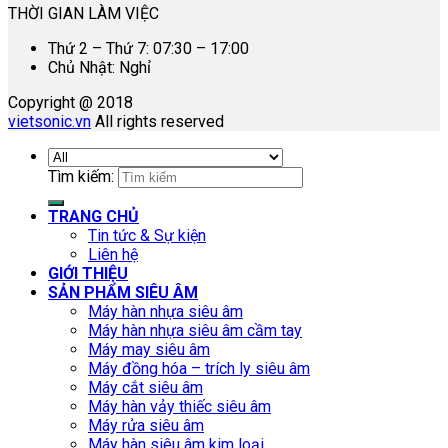
THỜI GIAN LÀM VIỆC
Thứ 2 – Thứ 7: 07:30 – 17:00
Chủ Nhật: Nghỉ
Copyright @ 2018
vietsonic.vn
All rights reserved
Tìm kiếm:
TRANG CHỦ
Tin tức & Sự kiện
Liên hệ
GIỚI THIỆU
SẢN PHẨM SIÊU ÂM
Máy hàn nhựa siêu âm
Máy hàn nhựa siêu âm cầm tay
Máy may siêu âm
Máy đồng hóa – trích ly siêu âm
Máy cắt siêu âm
Máy hàn vảy thiếc siêu âm
Máy rửa siêu âm
Máy hàn siêu âm kim loại