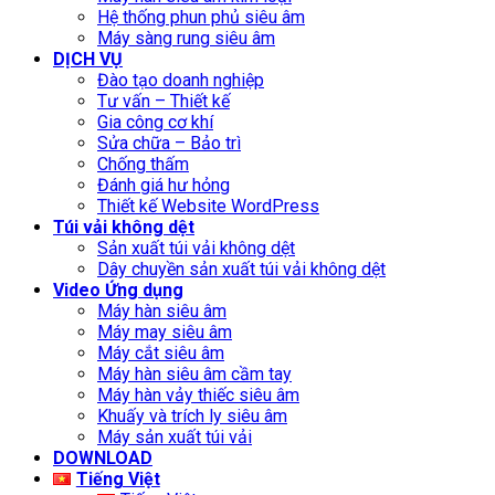
Hệ thống phun phủ siêu âm
Máy sàng rung siêu âm
DỊCH VỤ
Đào tạo doanh nghiệp
Tư vấn – Thiết kế
Gia công cơ khí
Sửa chữa – Bảo trì
Chống thấm
Đánh giá hư hỏng
Thiết kế Website WordPress
Túi vải không dệt
Sản xuất túi vải không dệt
Dây chuyền sản xuất túi vải không dệt
Video Ứng dụng
Máy hàn siêu âm
Máy may siêu âm
Máy cắt siêu âm
Máy hàn siêu âm cầm tay
Máy hàn vảy thiếc siêu âm
Khuấy và trích ly siêu âm
Máy sản xuất túi vải
DOWNLOAD
Tiếng Việt