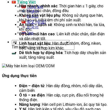
Tiếng Việt
Hàn nhanh, chính xác
: Thời gian hàn ≤ 1 giây, cho
Tiếng Việt
mối hàn chắc chắn, đồng đều.
English
Không cần vật liệu phụ
: Không sử dụng que hàn,
日本語
khí bảo vệ, tiết kiệm chi phí sản xuất.
中文 (中国)
An toàn – sạch sẽ
: Không sinh ra khói hàn, tia lửa,
한국어
khí độc.
ไทย
Độ bền mối hàn cao
: Liên kết chắc chắn, dẫn điện
và dẫn nhiệt tốt.
Linh hoạt vật liệu
: Hàn được nhôm, đồng, niken,
Tìm kiếm:
bạc, vàng và hợp kim khác.
Dễ tích hợp tự động hóa
: Tích hợp dây chuyền sản
xuất, tăng năng suất.
Ứng dụng thực tiễn
Điện – điện tử
: Hàn dây đồng, nhôm, nối dây dẫn,
cảm biến.
Ô tô – xe điện
: Hàn cáp, cực pin, đầu nối trong hệ
thống điện.
Năng lượng
: Hàn cell pin Lithium-ion, ắc quy tái tạo.
Y tế
: Hàn linh kiện y tế nhỏ, yêu cầu độ sạch cao.