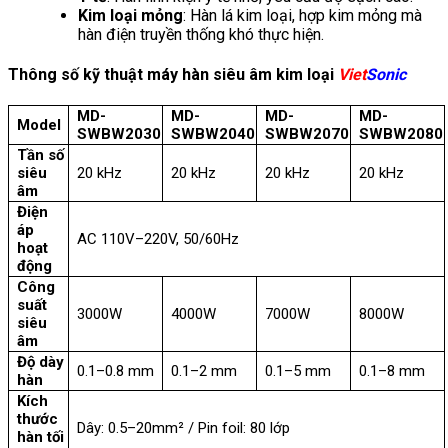
Kim loại mỏng
: Hàn lá kim loại, hợp kim mỏng mà
hàn điện truyền thống khó thực hiện.
Thông số kỹ thuật máy hàn siêu âm kim loại
Viet
Sonic
MD-
MD-
MD-
MD-
Model
SWBW2030
SWBW2040
SWBW2070
SWBW2080
Tần số
siêu
20 kHz
20 kHz
20 kHz
20 kHz
âm
Điện
áp
AC 110V–220V, 50/60Hz
hoạt
động
Công
suất
3000W
4000W
7000W
8000W
siêu
âm
Độ dày
0.1–0.8 mm
0.1–2 mm
0.1–5 mm
0.1–8 mm
hàn
Kích
thước
Dây: 0.5–20mm² / Pin foil: 80 lớp
hàn tối