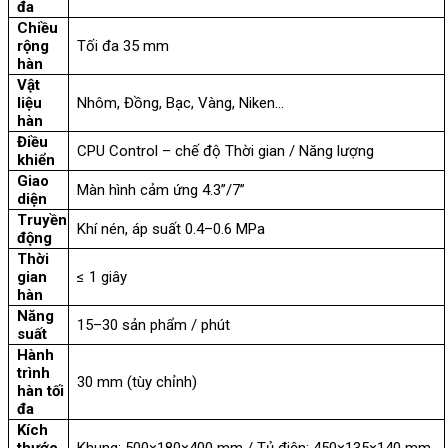
đa
Chiều
rộng
Tối đa 35 mm
hàn
Vật
liệu
Nhôm, Đồng, Bạc, Vàng, Niken…
hàn
Điều
CPU Control – chế độ Thời gian / Năng lượng
khiển
Giao
Màn hình cảm ứng 4.3”/7”
diện
Truyền
Khí nén, áp suất 0.4–0.6 MPa
động
Thời
gian
≤ 1 giây
hàn
Năng
15–30 sản phẩm / phút
suất
Hành
trình
30 mm (tùy chỉnh)
hàn tối
đa
Kích