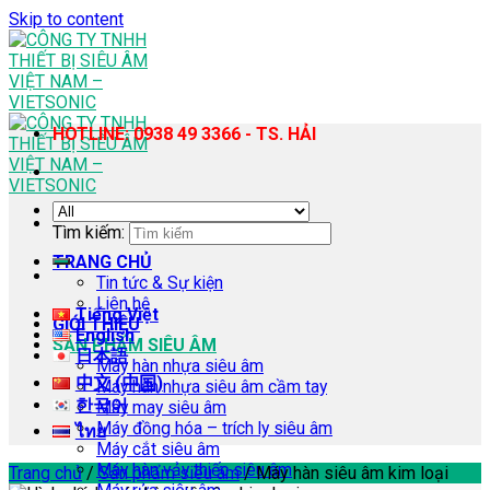
Skip to content
HOTLINE: 0938 49 3366 - TS. HẢI
Tìm kiếm:
TRANG CHỦ
Tin tức & Sự kiện
Liên hệ
Tiếng Việt
GIỚI THIỆU
English
SẢN PHẨM SIÊU ÂM
日本語
Máy hàn nhựa siêu âm
中文 (中国)
Máy hàn nhựa siêu âm cầm tay
한국어
Máy may siêu âm
Máy đồng hóa – trích ly siêu âm
ไทย
Máy cắt siêu âm
Máy hàn vảy thiếc siêu âm
Trang chủ
/
Sản phẩm siêu âm
/
Máy hàn siêu âm kim loại