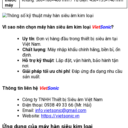
thước
Khung: 500×180×400 mm / Tủ điện: 450×135×140 mm
máy
Vì sao nên chọn máy hàn siêu âm kim loại
Viet
Sonic
?
Uy tín
: Đơn vị hàng đầu trong thiết bị siêu âm tại
Việt Nam.
Chất lượng
: Máy nhập khẩu chính hãng, bền bỉ, ổn
định.
Hỗ trợ kỹ thuật
: Lắp đặt, vận hành, bảo hành tận
nơi.
Giải pháp tối ưu chi phí
: Đáp ứng đa dạng nhu cầu
sản xuất.
Thông tin liên hệ
Viet
Sonic
Công ty TNHH Thiết bị Siêu âm Việt Nam
Điện thoại: 0938 49 33 66 (Mr. Hải)
Email:
info.vietsonic@gmail.com
Website:
https://vietsonic.vn
Ứng dụng của máy hàn siêu kim loại