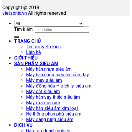
Copyright @ 2018
vietsonic.vn
All rights reserved
Tìm kiếm:
TRANG CHỦ
Tin tức & Sự kiện
Liên hệ
GIỚI THIỆU
SẢN PHẨM SIÊU ÂM
Máy hàn nhựa siêu âm
Máy hàn nhựa siêu âm cầm tay
Máy may siêu âm
Máy đồng hóa – trích ly siêu âm
Máy cắt siêu âm
Máy hàn vảy thiếc siêu âm
Máy rửa siêu âm
Máy hàn siêu âm kim loại
Hệ thống phun phủ siêu âm
Máy sàng rung siêu âm
DỊCH VỤ
Đào tạo doanh nghiệp