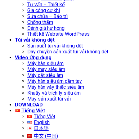
Tư vấn – Thiết kế
Gia công cơ khí
Sửa chữa – Bảo trì
Chống thấm
Đánh giá hư hỏng
Thiết kế Website WordPress
Túi vải không dệt
Sản xuất túi vải không dệt
Dây chuyền sản xuất túi vải không dệt
Video Ứng dụng
Máy hàn siêu âm
Máy may siêu âm
Máy cắt siêu âm
Máy hàn siêu âm cầm tay
Máy hàn vảy thiếc siêu âm
Khuấy và trích ly siêu âm
Máy sản xuất túi vải
DOWNLOAD
Tiếng Việt
Tiếng Việt
English
日本語
中文 (中国)