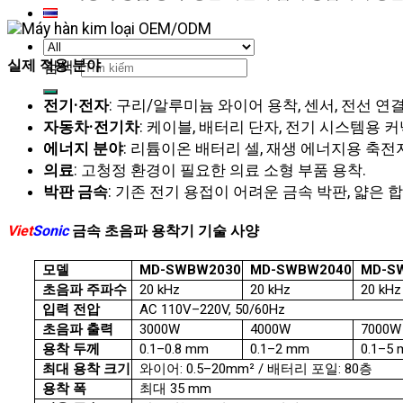
실제 적용 분야
검색:
전기·전자
: 구리/알루미늄 와이어 용착, 센서, 전선 연결
자동차·전기차
: 케이블, 배터리 단자, 전기 시스템용 커
에너지 분야
: 리튬이온 배터리 셀, 재생 에너지용 축전
의료
: 고청정 환경이 필요한 의료 소형 부품 용착.
박판 금속
: 기존 전기 용접이 어려운 금속 박판, 얇은 합
Viet
Sonic
금속 초음파 용착기 기술 사양
모델
MD-SWBW2030
MD-SWBW2040
MD-S
초음파 주파수
20 kHz
20 kHz
20 kHz
입력 전압
AC 110V–220V, 50/60Hz
초음파 출력
3000W
4000W
7000W
용착 두께
0.1–0.8 mm
0.1–2 mm
0.1–5
최대 용착 크기
와이어: 0.5–20mm² / 배터리 포일: 80층
용착 폭
최대 35 mm