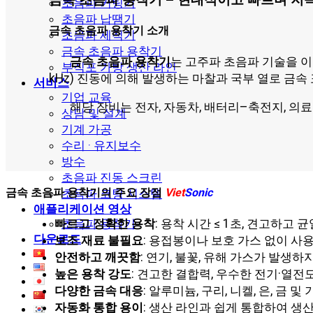
초음파 커팅기
초음파 납땜기
금속 초음파 용착기 소개
초음파 세척기
금속 초음파 용착기
금속 초음파 용착기
는 고주파 초음파 기술을 이
부직포 가방 생산 라인
kHz) 진동에 의해 발생하는 마찰과 국부 열로 금속
서비스
기업 교육
해당 장비는 전자, 자동차, 배터리–축전지, 의
상담 및 설계
기계 가공
수리 · 유지보수
방수
초음파 진동 스크린
금속 초음파 용착기의 주요 장점
Viet
Sonic
초음파 코팅 시스템
애플리케이션 영상
초음파 용착기
빠르고 정확한 용착
: 용착 시간 ≤ 1초, 견고하고 
다운로드
보조 재료 불필요
: 용접봉이나 보호 가스 없이 사
안전하고 깨끗함
: 연기, 불꽃, 유해 가스가 발생하지
높은 용착 강도
: 견고한 결합력, 우수한 전기·열전
다양한 금속 대응
: 알루미늄, 구리, 니켈, 은, 금 및
자동화 통합 용이
: 생산 라인과 쉽게 통합하여 생산