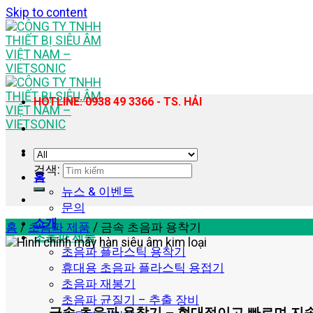
Skip to content
HOTLINE: 0938 49 3366 - TS. HẢI
검색:
홈
뉴스 & 이벤트
문의
소개
홈
/
초음파 제품
/
금속 초음파 용착기
초음파 제품
초음파 플라스틱 용착기
휴대용 초음파 플라스틱 용접기
초음파 재봉기
초음파 균질기 – 추출 장비
금속 초음파 용착기 – 현대적이고 빠르며 지