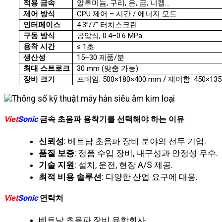
적용 금속
알루미늄, 구리, 은, 금, 니켈…
제어 방식
CPU 제어 – 시간 / 에너지 모드
인터페이스
4.3”/7” 터치스크린
구동 방식
공압식, 0.4–0.6 MPa
용착 시간
≤ 1초
생산성
15–30 제품/분
최대 스트로크
30 mm (맞춤 가능)
장비 크기
프레임: 500×180×400 mm / 제어함: 450×13
Viet
Sonic
금속 초음파 용착기를 선택해야 하는 이유
신뢰성
: 베트남 초음파 장비 분야의 선두 기업.
품질 보증
: 정품 수입 장비, 내구성과 안정성 우수.
기술 지원
: 설치, 운전, 현장 A/S 제공.
최적 비용 솔루션
: 다양한 산업 요구에 대응.
Viet
Sonic
연락처
베트남 초음파 장비 유한회사