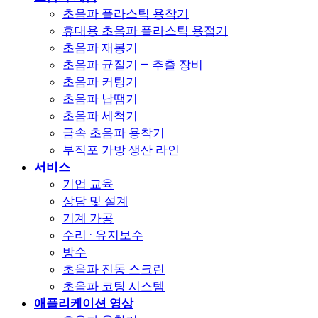
초음파 플라스틱 용착기
휴대용 초음파 플라스틱 용접기
초음파 재봉기
초음파 균질기 – 추출 장비
초음파 커팅기
초음파 납땜기
초음파 세척기
금속 초음파 용착기
부직포 가방 생산 라인
서비스
기업 교육
상담 및 설계
기계 가공
수리 · 유지보수
방수
초음파 진동 스크린
초음파 코팅 시스템
애플리케이션 영상