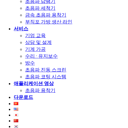
초음파 납땜기
초음파 세척기
금속 초음파 용착기
부직포 가방 생산 라인
서비스
기업 교육
상담 및 설계
기계 가공
수리 · 유지보수
방수
초음파 진동 스크린
초음파 코팅 시스템
애플리케이션 영상
초음파 용착기
다운로드