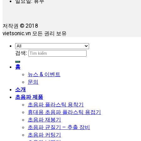
일요일: 휴무
저작권 © 2018
vietsonic.vn 모든 권리 보유
검색:
홈
뉴스 & 이벤트
문의
소개
초음파 제품
초음파 플라스틱 용착기
휴대용 초음파 플라스틱 용접기
초음파 재봉기
초음파 균질기 – 추출 장비
초음파 커팅기