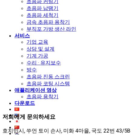
초음파 커팅기
초음파 납땜기
초음파 세척기
금속 초음파 용착기
부직포 가방 생산 라인
서비스
기업 교육
상담 및 설계
기계 가공
수리 · 유지보수
방수
초음파 진동 스크린
초음파 코팅 시스템
애플리케이션 영상
초음파 용착기
다운로드
저희에게 문의하세요
호치민시, 쑤언 토이 손사, 미화 4마을, 국도 22번 43/5B