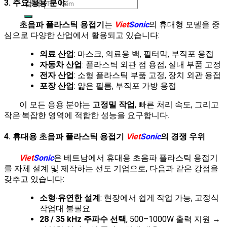
3. 주요 응용 분야
검색:
초음파 플라스틱 용접기
는
Viet
Sonic
의 휴대형 모델을 중
심으로 다양한 산업에서 활용되고 있습니다:
의료 산업
: 마스크, 의료용 백, 필터막, 부직포 용접
자동차 산업
: 플라스틱 외관 점 용접, 실내 부품 고정
전자 산업
: 소형 플라스틱 부품 고정, 장치 외관 용접
포장 산업
: 얇은 필름, 부직포 가방 용접
이 모든 응용 분야는
고정밀 작업
, 빠른 처리 속도, 그리고
작은·복잡한 영역에 적합한 성능을 요구합니다.
4. 휴대용 초음파 플라스틱 용접기
Viet
Sonic
의 경쟁 우위
Viet
Sonic
은 베트남에서 휴대용 초음파 플라스틱 용접기
를 자체 설계 및 제작하는 선도 기업으로, 다음과 같은 강점을
갖추고 있습니다:
소형·유연한 설계
: 현장에서 쉽게 작업 가능, 고정식
작업대 불필요
28 / 35 kHz 주파수 선택
, 500–1000W 출력 지원 →