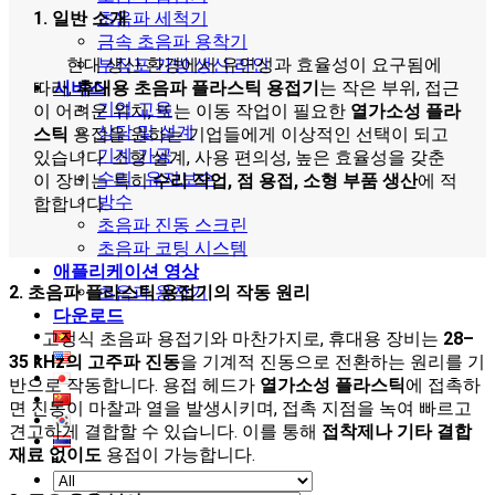
1. 일반 소개
초음파 세척기
금속 초음파 용착기
현대 생산 환경에서 유연성과 효율성이 요구됨에
부직포 가방 생산 라인
따라,
휴대용 초음파 플라스틱 용접기
는 작은 부위, 접근
서비스
기업 교육
이 어려운 위치, 또는 이동 작업이 필요한
열가소성 플라
상담 및 설계
스틱
용접을 원하는 기업들에게 이상적인 선택이 되고
기계 가공
있습니다. 소형 설계, 사용 편의성, 높은 효율성을 갖춘
수리 · 유지보수
이 장비는 특히
수리 작업, 점 용접, 소형 부품 생산
에 적
방수
합합니다.
초음파 진동 스크린
초음파 코팅 시스템
애플리케이션 영상
2. 초음파 플라스틱 용접기의 작동 원리
초음파 용착기
다운로드
고정식 초음파 용접기와 마찬가지로, 휴대용 장비는
28–
35 kHz의 고주파 진동
을 기계적 진동으로 전환하는 원리를 기
반으로 작동합니다. 용접 헤드가
열가소성 플라스틱
에 접촉하
면 진동이 마찰과 열을 발생시키며, 접촉 지점을 녹여 빠르고
견고하게 결합할 수 있습니다. 이를 통해
접착제나 기타 결합
재료 없이도
용접이 가능합니다.