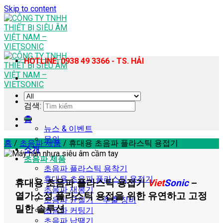
Skip to content
HOTLINE: 0938 49 3366 - TS. HẢI
검색:
홈
뉴스 & 이벤트
문의
홈
/
초음파 제품
/
휴대용 초음파 플라스틱 용접기
소개
초음파 제품
초음파 플라스틱 용착기
휴대용 초음파 플라스틱 용접기
휴대용 초음파 플라스틱 용접기
Viet
Sonic
–
초음파 재봉기
열가소성 플라스틱 용접을 위한 유연하고 고정
초음파 균질기 – 추출 장비
밀한 솔루션
초음파 커팅기
초음파 납땜기