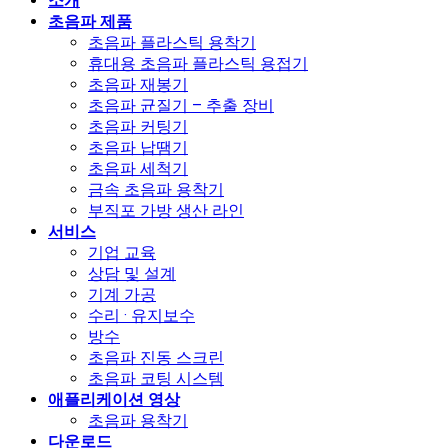
소개
초음파 제품
초음파 플라스틱 용착기
휴대용 초음파 플라스틱 용접기
초음파 재봉기
초음파 균질기 – 추출 장비
초음파 커팅기
초음파 납땜기
초음파 세척기
금속 초음파 용착기
부직포 가방 생산 라인
서비스
기업 교육
상담 및 설계
기계 가공
수리 · 유지보수
방수
초음파 진동 스크린
초음파 코팅 시스템
애플리케이션 영상
초음파 용착기
다운로드