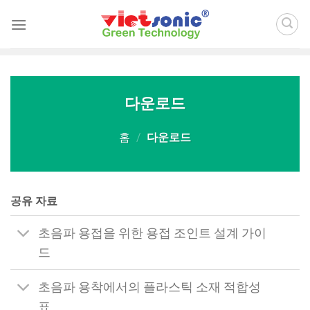
Skip
to
content
다운로드
홈
/
다운로드
공유 자료
초음파 용접을 위한 용접 조인트 설계 가이
드
초음파 용착에서의 플라스틱 소재 적합성
표