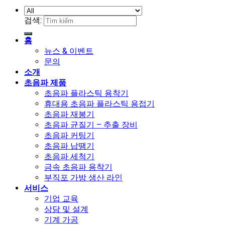
검색:
홈
뉴스 & 이벤트
문의
소개
초음파 제품
초음파 플라스틱 용착기
휴대용 초음파 플라스틱 용접기
초음파 재봉기
초음파 균질기 – 추출 장비
초음파 커팅기
초음파 납땜기
초음파 세척기
금속 초음파 용착기
부직포 가방 생산 라인
서비스
기업 교육
상담 및 설계
기계 가공