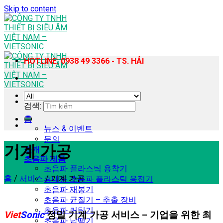
Skip to content
HOTLINE: 0938 49 3366 - TS. HẢI
검색:
홈
뉴스 & 이벤트
문의
기계 가공
소개
초음파 제품
초음파 플라스틱 용착기
홈
/
서비스
/
기계 가공
휴대용 초음파 플라스틱 용접기
초음파 재봉기
초음파 균질기 – 추출 장비
초음파 커팅기
Viet
Sonic
정밀 기계 가공 서비스 – 기업을 위한 최
초음파 납땜기