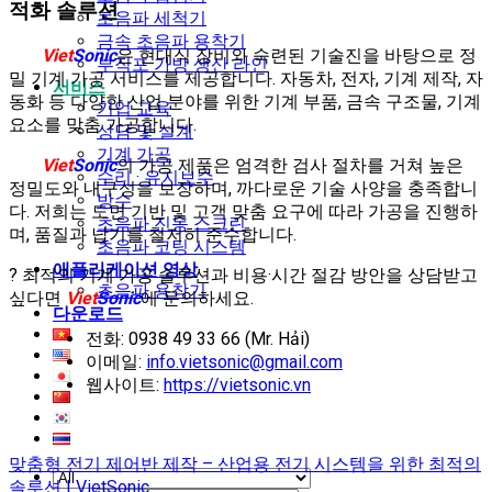
적화 솔루션
초음파 세척기
금속 초음파 용착기
Viet
Sonic
은 현대식 장비와 숙련된 기술진을 바탕으로 정
부직포 가방 생산 라인
밀 기계 가공 서비스를 제공합니다. 자동차, 전자, 기계 제작, 자
서비스
동화 등 다양한 산업 분야를 위한 기계 부품, 금속 구조물, 기계
기업 교육
요소를 맞춤 가공합니다.
상담 및 설계
기계 가공
Viet
Sonic
의 가공 제품은 엄격한 검사 절차를 거쳐 높은
수리 · 유지보수
정밀도와 내구성을 보장하며, 까다로운 기술 사양을 충족합니
방수
다. 저희는 도면 기반 및 고객 맞춤 요구에 따라 가공을 진행하
초음파 진동 스크린
며, 품질과 납기를 철저히 준수합니다.
초음파 코팅 시스템
애플리케이션 영상
? 최적의 기계 가공 솔루션과 비용·시간 절감 방안을 상담받고
초음파 용착기
싶다면
Viet
Sonic
에 문의하세요.
다운로드
전화: 0938 49 33 66 (Mr. Hải)
이메일:
info.vietsonic@gmail.com
웹사이트:
https://vietsonic.vn
맞춤형 전기 제어반 제작 – 산업용 전기 시스템을 위한 최적의
솔루션 | VietSonic