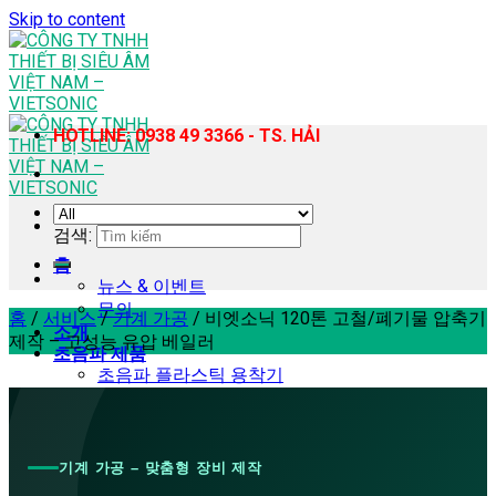
Skip to content
HOTLINE: 0938 49 3366 - TS. HẢI
검색:
홈
뉴스 & 이벤트
문의
홈
/
서비스
/
기계 가공
/
비엣소닉 120톤 고철/폐기물 압축기
소개
제작 – 고성능 유압 베일러
초음파 제품
초음파 플라스틱 용착기
휴대용 초음파 플라스틱 용접기
초음파 재봉기
초음파 균질기 – 추출 장비
초음파 커팅기
기계 가공 – 맞춤형 장비 제작
초음파 납땜기