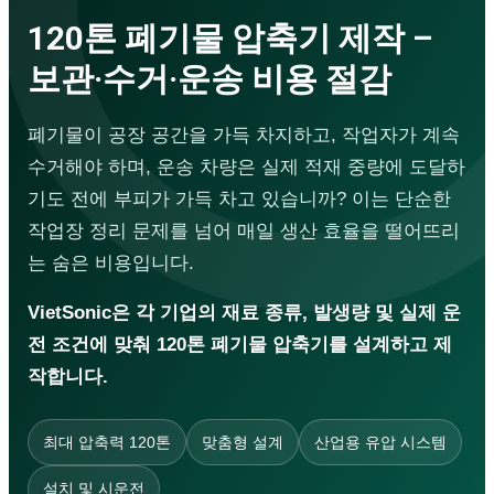
초음파 세척기
120톤 폐기물 압축기 제작 –
금속 초음파 용착기
부직포 가방 생산 라인
보관·수거·운송 비용 절감
서비스
기업 교육
상담 및 설계
폐기물이 공장 공간을 가득 차지하고, 작업자가 계속
기계 가공
수거해야 하며, 운송 차량은 실제 적재 중량에 도달하
수리 · 유지보수
기도 전에 부피가 가득 차고 있습니까? 이는 단순한
방수
초음파 진동 스크린
작업장 정리 문제를 넘어 매일 생산 효율을 떨어뜨리
초음파 코팅 시스템
는 숨은 비용입니다.
애플리케이션 영상
초음파 용착기
VietSonic은 각 기업의 재료 종류, 발생량 및 실제 운
다운로드
전 조건에 맞춰 120톤 폐기물 압축기를 설계하고 제
작합니다.
최대 압축력 120톤
맞춤형 설계
산업용 유압 시스템
설치 및 시운전