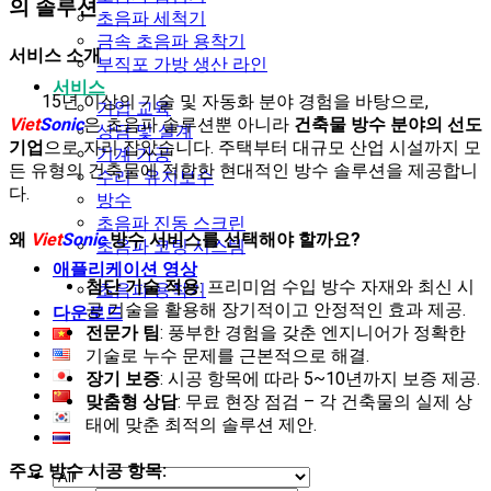
의 솔루션
초음파 세척기
금속 초음파 용착기
서비스 소개
부직포 가방 생산 라인
서비스
15년 이상의 기술 및 자동화 분야 경험을 바탕으로,
기업 교육
Viet
Sonic
은 초음파 솔루션뿐 아니라
건축물 방수 분야의 선도
상담 및 설계
기업
으로 자리 잡았습니다. 주택부터 대규모 산업 시설까지 모
기계 가공
든 유형의 건축물에 적합한 현대적인 방수 솔루션을 제공합니
수리 · 유지보수
다.
방수
초음파 진동 스크린
왜
Viet
Sonic
방수 서비스를 선택해야 할까요?
초음파 코팅 시스템
애플리케이션 영상
첨단 기술 적용
: 프리미엄 수입 방수 자재와 최신 시
초음파 용착기
공 기술을 활용해 장기적이고 안정적인 효과 제공.
다운로드
전문가 팀
: 풍부한 경험을 갖춘 엔지니어가 정확한
기술로 누수 문제를 근본적으로 해결.
장기 보증
: 시공 항목에 따라 5~10년까지 보증 제공.
맞춤형 상담
: 무료 현장 점검 – 각 건축물의 실제 상
태에 맞춘 최적의 솔루션 제안.
주요 방수 시공 항목: