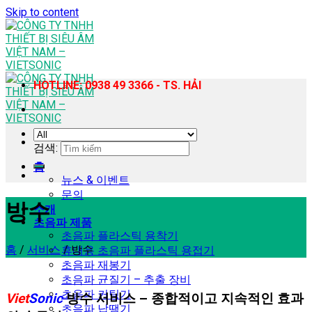
Skip to content
HOTLINE: 0938 49 3366 - TS. HẢI
검색:
홈
뉴스 & 이벤트
문의
방수
소개
초음파 제품
초음파 플라스틱 용착기
홈
/
서비스
/
방수
휴대용 초음파 플라스틱 용접기
초음파 재봉기
초음파 균질기 – 추출 장비
초음파 커팅기
Viet
Sonic
방수 서비스 – 종합적이고 지속적인 효과
초음파 납땜기