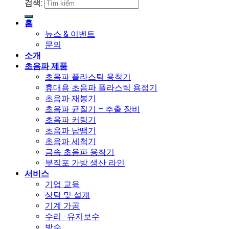
검색:
홈
뉴스 & 이벤트
문의
소개
초음파 제품
초음파 플라스틱 용착기
휴대용 초음파 플라스틱 용접기
초음파 재봉기
초음파 균질기 – 추출 장비
초음파 커팅기
초음파 납땜기
초음파 세척기
금속 초음파 용착기
부직포 가방 생산 라인
서비스
기업 교육
상담 및 설계
기계 가공
수리 · 유지보수
방수