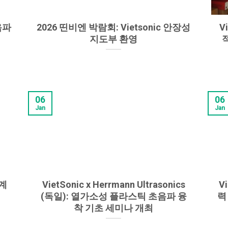
음파
2026 띤비엔 박람회: Vietsonic 안장성
V
지도부 환영
06
06
Jan
Jan
기계
VietSonic x Herrmann Ultrasonics
V
(독일): 열가소성 플라스틱 초음파 융
력
착 기초 세미나 개최