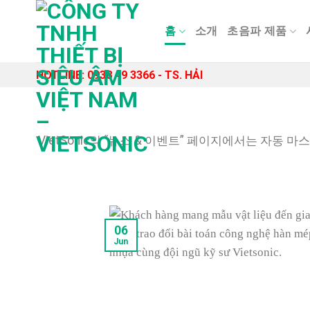
Skip
to
홈
소개
초음파 제품
content
HOTLINE: 0938 49 3366 - TS. HẢI
VietSonic의 “뉴스 & 이벤트” 페이지에서는 자동
06
Jun