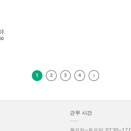
c)
ic
1
2
3
4
근무 시간
월요일–토요일: 07:30–17: