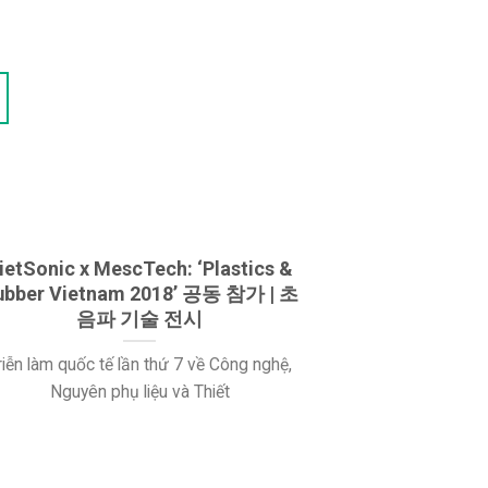
ietSonic x MescTech: ‘Plastics &
ubber Vietnam 2018’ 공동 참가 | 초
음파 기술 전시
riễn làm quốc tế lần thứ 7 về Công nghệ,
Nguyên phụ liệu và Thiết