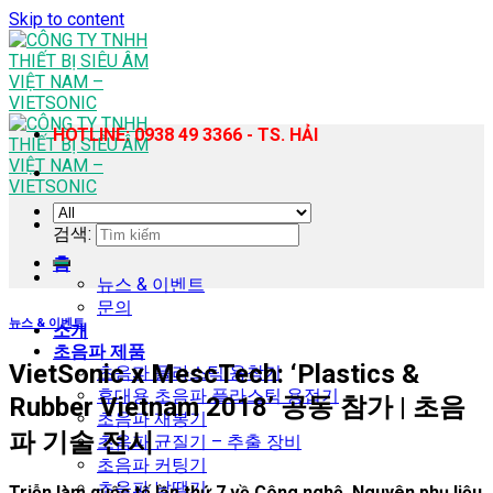
Skip to content
HOTLINE: 0938 49 3366 - TS. HẢI
검색:
홈
뉴스 & 이벤트
문의
뉴스 & 이벤트
소개
초음파 제품
VietSonic x MescTech: ‘Plastics &
초음파 플라스틱 용착기
휴대용 초음파 플라스틱 용접기
Rubber Vietnam 2018’ 공동 참가 | 초음
초음파 재봉기
파 기술 전시
초음파 균질기 – 추출 장비
초음파 커팅기
초음파 납땜기
Triễn làm quốc tế lần thứ 7 về Công nghệ, Nguyên phụ liệu