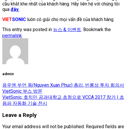
cầu khắt khe nhất của khách hàng. Hãy liên hệ với chúng tôi
qua
đây.
VIET
SONIC
luôn có giải cho mọi vấn đề của khách hàng
This entry was posted in
뉴스 & 이벤트
. Bookmark the
permalink
.
admin
응우옌 쑤언 푹(Nguyen Xuan Phuc) 총리, 빈롱성 투자 회의서
VietSonic 부스 방문
VietSonic, 호치민 공과대학교 초청으로 VCCA 2017 참가 | 초
음파 자동화 기술 전시
Leave a Reply
Your email address will not be published.
Required fields are