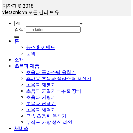
저작권 © 2018
vietsonic.vn 모든 권리 보유
검색:
홈
뉴스 & 이벤트
문의
소개
초음파 제품
초음파 플라스틱 용착기
휴대용 초음파 플라스틱 용접기
초음파 재봉기
초음파 균질기 – 추출 장비
초음파 커팅기
초음파 납땜기
초음파 세척기
금속 초음파 용착기
부직포 가방 생산 라인
서비스