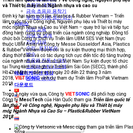
초음파 세척기
và Thiết bị máy móc Ngành nhựa và cao su
금속 초음파 용착기
Định kỳ hai năm một lần, Plastics & Rubber Vietnam – Triển
부직포 가방 생산 라인
lãm quốc tế về Công nghệ, Nguyên phụ liệu và Thiết bị máy
서비스
móc ngành Nhựa và Cao su Việt Nam – quay trở lại và tiếp tục
기업 교육
đồng hành cùng sự phát triển của ngành công nghiệp. Đồng tổ
상담 및 설계
chức bởi Công ty Dịch vụ Triển lãm UBM SES Việt Nam (trực
기계 가공
thuộc UBM Asia) và Công ty Messe Düsseldorf Asia, Plastics
수리 · 유지보수
& Rubber Vietnam được coi là sự kiện thương mại thích hợp,
방수
đúng thời điểm và có tác dụng tích cực đến tốc độ tăng trưởng
초음파 진동 스크린
của ngành nhựa và cao su tại Việt Nam. Sự kiện được tổ chức
tại Trung tâm Hội nghị và Triển lãm Sài Gòn (SECC), thành phố
초음파 코팅 시스템
Hồ Chí Minh – diễn ra từ ngày 20 đến 22 tháng 3 năm
애플리케이션 영상
2018,
VIET
SONIC
vinh dự tham dự Triển lãm ProPak Vietnam
초음파 용착기
2018.
다운로드
Trong 3 ngày vừa qua, Công ty
VIET
SONIC
đã phối hợp cùng
Công ty
MescTech
của Hàn Quốc tham gia
Triễn lãm quốc tế
lần thứ 7 về Công nghệ, Nguyên phụ liệu và Thiết bị máy
móc Ngành Nhựa và Cao Su – Plastic&Rubber VietNam
2018
.