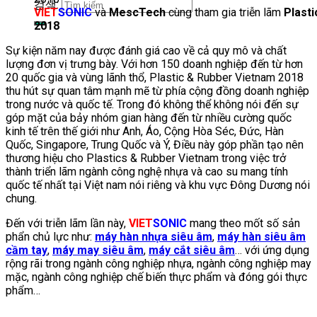
검색:
VIET
SONIC
và
MescTech
cùng tham gia triễn lãm
Plast
2018
Sự kiện năm nay được đánh giá cao về cả quy mô và chất
lượng đơn vị trưng bày. Với hơn 150 doanh nghiệp đến từ hơn
20 quốc gia và vùng lãnh thổ, Plastic & Rubber Vietnam 2018
thu hút sự quan tâm mạnh mẽ từ phía cộng đồng doanh nghiệp
trong nước và quốc tế. Trong đó không thể không nói đến sự
góp mặt của bảy nhóm gian hàng đến từ nhiều cường quốc
kinh tế trên thế giới như Anh, Áo, Cộng Hòa Séc, Đức, Hàn
Quốc, Singapore, Trung Quốc và Ý, Điều này góp phần tạo nên
thương hiệu cho Plastics & Rubber Vietnam trong việc trở
thành triển lãm ngành công nghệ nhựa và cao su mang tính
quốc tế nhất tại Việt nam nói riêng và khu vực Đông Dương nói
chung.
Đến với triễn lãm lần này,
VIET
SONIC
mang theo mốt số sản
phẩn chủ lực như:
máy hàn nhựa siêu âm
,
máy hàn siêu âm
cầm tay
,
máy may siêu âm
,
máy cắt siêu âm
… với ứng dụng
rộng rãi trong ngành công nghiệp nhựa, ngành công nghiệp may
mặc, ngành công nghiệp chế biến thực phẩm và đóng gói thực
phẩm…