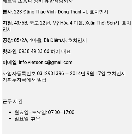
베트남 초음파 장비 유한책임회사
본사
: 223 Đặng Thúc Vịnh, Đông Thạnh사, 호치민시
지점
: 43/5B, 국도 22번, Mỹ Hòa 4 마을, Xuân Thới Sơn사, 호치
민시
공장
: 85/2A, 4마을, Bà Điểm사, 호치민시
핫라인
: 0938 49 33 66 하이 대표
이메일
:
info.vietsonic@gmail.com
사업자등록번호 0312931396 — 2014년 9월 17일 호치민시
기획투자국에서 발급
근무 시간
월요일–토요일: 07:30–17:00
일요일: 휴무