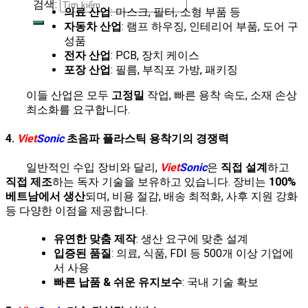
검색:
의료 산업
: 마스크, 필터, 소형 부품 등
자동차 산업
: 램프 하우징, 인테리어 부품, 도어 구
성품
전자 산업
: PCB, 장치 케이스
포장 산업
: 필름, 부직포 가방, 패키징
이들 산업은 모두
고정밀
작업, 빠른 용착 속도, 소재 손상
최소화를 요구합니다.
4.
Viet
Sonic
초음파 플라스틱 용착기의 경쟁력
일반적인 수입 장비와 달리,
Viet
Sonic
은
직접 설계
하고
직접 제조
하는 독자 기술을 보유하고 있습니다. 장비는
100%
베트남에서 생산
되며, 비용 절감, 배송 최적화, 사후 지원 강화
등 다양한 이점을 제공합니다.
유연한 맞춤 제작
: 생산 요구에 맞춘 설계
입증된 품질
: 의료, 식품, FDI 등 500개 이상 기업에
서 사용
빠른 납품 & 쉬운 유지보수
: 국내 기술 확보