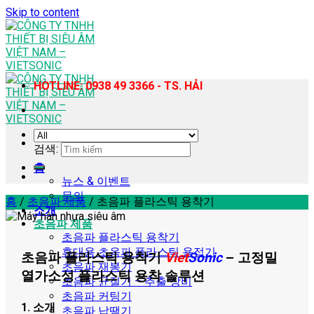
Skip to content
HOTLINE: 0938 49 3366 - TS. HẢI
검색:
홈
뉴스 & 이벤트
문의
홈
/
초음파 제품
/
초음파 플라스틱 용착기
소개
초음파 제품
초음파 플라스틱 용착기
휴대용 초음파 플라스틱 용접기
초음파 플라스틱 용착기
Viet
Sonic
– 고정밀
초음파 재봉기
열가소성 플라스틱 용착 솔루션
초음파 균질기 – 추출 장비
초음파 커팅기
1. 소개
초음파 납땜기