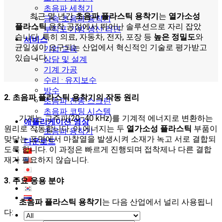
초음파 세척기
최근 몇 년간
초음파 플라스틱 용착기
는
열가소성
금속 초음파 용착기
플라스틱
용착 공정에서 뛰어난 솔루션으로 자리 잡았
부직포 가방 생산 라인
습니다. 특히 의료, 자동차, 전자, 포장 등
높은 정밀도
와
서비스
균일성이 요구되는 산업에서 혁신적인 기술로 평가받고
기업 교육
있습니다.
상담 및 설계
기계 가공
수리 · 유지보수
방수
2. 초음파 플라스틱 용착기의 작동 원리
초음파 진동 스크린
초음파 코팅 시스템
기계는 고주파(20–40 kHz)를 기계적 에너지로 변환하는
애플리케이션 영상
원리로 작동합니다. 이 에너지는 두
열가소성 플라스틱
부품이
초음파 용착기
맞닿는 표면에서 마찰열을 발생시켜 소재가 녹고 서로 결합되
다운로드
도록 합니다. 이 과정은 빠르게 진행되며 접착제나 다른 결합
재가 필요하지 않습니다.
3. 주요 응용 분야
초음파 플라스틱 용착기
는 다음 산업에서 널리 사용됩니
다: