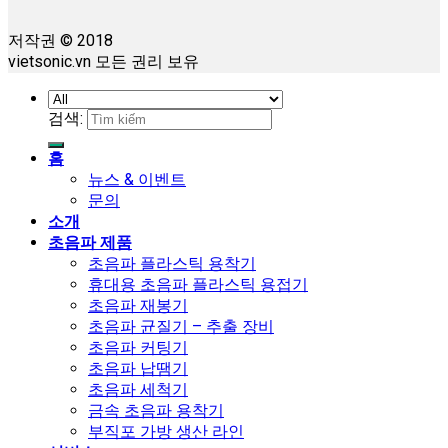
저작권 © 2018
vietsonic.vn 모든 권리 보유
검색:
홈
뉴스 & 이벤트
문의
소개
초음파 제품
초음파 플라스틱 용착기
휴대용 초음파 플라스틱 용접기
초음파 재봉기
초음파 균질기 – 추출 장비
초음파 커팅기
초음파 납땜기
초음파 세척기
금속 초음파 용착기
부직포 가방 생산 라인