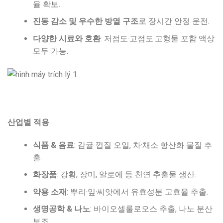
율 확보.
진동 감소 및 우수한 방열 구조
로 장시간 안정 운전.
다양한 시료와 호환
: 저점도·고점도·고형물 포함 액상
모두 가능.
산업별 적용
식품 & 음료
: 감귤 껍질 오일, 차·채소 항산화 물질 추
출.
화장품
: 강황, 장미, 알로에 등 천연 추출물 생산.
약용 소재
: 뿌리·잎·씨앗에서 유효성분 고효율 추출.
생명공학 & 나노
: 바이오셀룰로오스 추출, 나노 분산
보조.