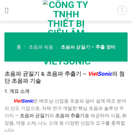
Skip
to
content
홈
/
초음파 제품
/
초음파 균질기 – 추출 장비
초음파 균질기 & 초음파 추출기 –
Viet
Sonic
의 첨
단 초음파 기술
1. 개요 소개
Viet
Sonic
은 베트남 산업용 초음파 설비 설계·제조 분야
의 선도 기업으로, 자체 연구·개발한 핵심 초음파 솔루션 두
가지 —
초음파 균질기
와
초음파 추출기
를 제공하며 식품, 화
장품, 약용 소재, 나노 소재 등 다양한 산업의 요구를 충족합
니다.