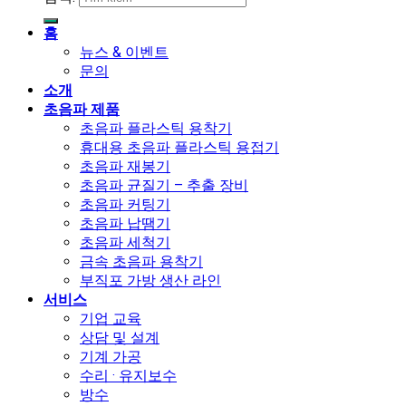
홈
뉴스 & 이벤트
문의
소개
초음파 제품
초음파 플라스틱 용착기
휴대용 초음파 플라스틱 용접기
초음파 재봉기
초음파 균질기 – 추출 장비
초음파 커팅기
초음파 납땜기
초음파 세척기
금속 초음파 용착기
부직포 가방 생산 라인
서비스
기업 교육
상담 및 설계
기계 가공
수리 · 유지보수
방수