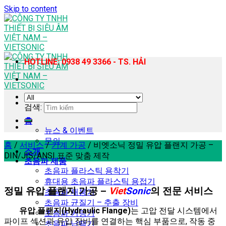
Skip to content
HOTLINE: 0938 49 3366 - TS. HẢI
검색:
홈
뉴스 & 이벤트
문의
홈
/
서비스
/
기계 가공
/
비엣소닉 정밀 유압 플랜지 가공 –
소개
DIN/JIS/ANSI 표준 맞춤 제작
초음파 제품
초음파 플라스틱 용착기
휴대용 초음파 플라스틱 용접기
정밀 유압 플랜지 가공 –
Viet
Sonic
의 전문 서비스
초음파 재봉기
초음파 균질기 – 추출 장비
유압 플랜지(Hydraulic Flange)
는 고압 전달 시스템에서
초음파 커팅기
파이프 섹션과 유압 장비를 연결하는 핵심 부품으로, 작동 중
초음파 납땜기