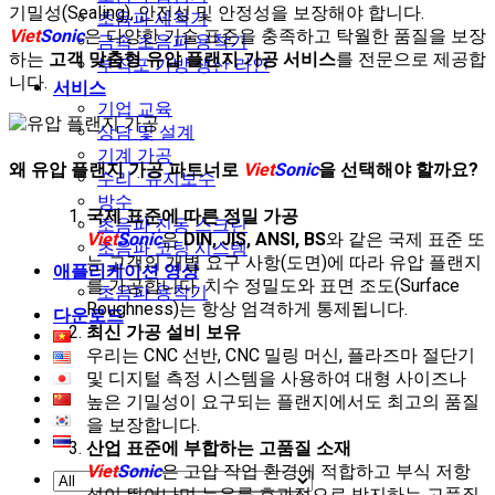
기밀성(Sealing), 안전성 및 안정성을 보장해야 합니다.
초음파 세척기
Viet
Sonic
은 다양한 기술 표준을 충족하고 탁월한 품질을 보장
금속 초음파 용착기
하는
고객 맞춤형 유압 플랜지 가공 서비스
를 전문으로 제공합
부직포 가방 생산 라인
니다.
서비스
기업 교육
상담 및 설계
기계 가공
왜 유압 플랜지 가공 파트너로
Viet
Sonic
을 선택해야 할까요?
수리 · 유지보수
방수
국제 표준에 따른 정밀 가공
초음파 진동 스크린
Viet
Sonic
은
DIN, JIS, ANSI, BS
와 같은 국제 표준 또
초음파 코팅 시스템
는 고객의 개별 요구 사항(도면)에 따라 유압 플랜지
애플리케이션 영상
를 가공합니다. 치수 정밀도와 표면 조도(Surface
초음파 용착기
Roughness)는 항상 엄격하게 통제됩니다.
다운로드
최신 가공 설비 보유
우리는 CNC 선반, CNC 밀링 머신, 플라즈마 절단기
및 디지털 측정 시스템을 사용하여 대형 사이즈나
높은 기밀성이 요구되는 플랜지에서도 최고의 품질
을 보장합니다.
산업 표준에 부합하는 고품질 소재
Viet
Sonic
은 고압 작업 환경에 적합하고 부식 저항
성이 뛰어나며 누유를 효과적으로 방지하는 고품질