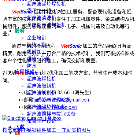
超声波锡片焊接机
袋子生产线
Viet
Sonic
提供精密机械加工服务，配备现代化设备和经
超声波清洗机
验丰富的技术团队。我们专注于加工机械零件、金属结构及机
金属超声波焊接机
械组件，服务领域涵盖汽车、电子、机械制造及自动化等行
服务
业。
企业培训
咨询 · 设计
通过严格的检测流程，
Viet
Sonic
加工的产品始终具有高
机械加工
精度、耐用性强，并符合严格的技术标准。我们可根据样图或
维修 · 保养
客户个性化需求进行加工，确保交期和质量。
防水
应用视频
? 联系
Viet
Sonic
获取优化加工解决方案，节省生产成本和时
超声波焊接机
间。
超声波缝纫机
电话：0938 49 33 66（海先生）
超声波切割机
手持式超声波焊接机
邮箱:
info.vietsonic@gmail.com
超声波锡片焊接机
网站:
https://vietsonic.vn
超声波搅拌与提取设备
布袋生产设备
下载
按需定制不锈钢组件加工 – 车间实拍图片