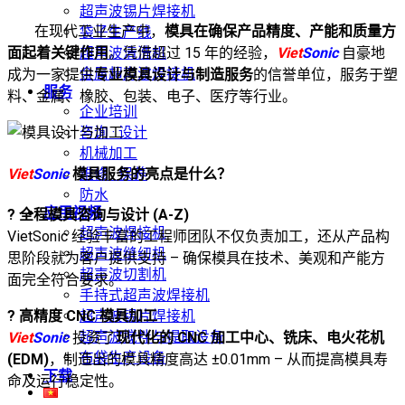
超声波锡片焊接机
在现代工业生产中，
模具在确保产品精度、产能和质量方
袋子生产线
超声波清洗机
面起着关键作用
。凭借超过 15 年的经验，
Viet
Sonic
自豪地
金属超声波焊接机
成为一家提供
专业模具设计与制造服务
的信誉单位，服务于塑
服务
料、金属、橡胶、包装、电子、医疗等行业。
企业培训
咨询 · 设计
机械加工
Viet
Sonic
模具服务的亮点是什么？
维修 · 保养
防水
应用视频
? 全程模具咨询与设计 (A-Z)
超声波焊接机
VietSonic 经验丰富的工程师团队不仅负责加工，还从产品构
超声波缝纫机
思阶段就为客户提供支持 – 确保模具在技术、美观和产能方
超声波切割机
面完全符合要求。
手持式超声波焊接机
? 高精度 CNC 模具加工
超声波锡片焊接机
超声波搅拌与提取设备
Viet
Sonic
投资了
现代化的 CNC 加工中心、铣床、电火花机
布袋生产设备
(EDM)
，制造出的模具精度高达 ±0.01mm – 从而提高模具寿
下载
命及运行稳定性。