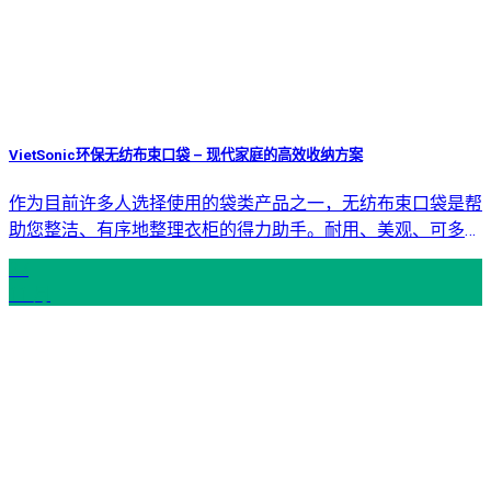
VietSonic环保无纺布束口袋 – 现代家庭的高效收纳方案
作为目前许多人选择使用的袋类产品之一，无纺布束口袋是帮
助您整洁、有序地整理衣柜的得力助手。耐用、美观、可多次
使
27
11 月