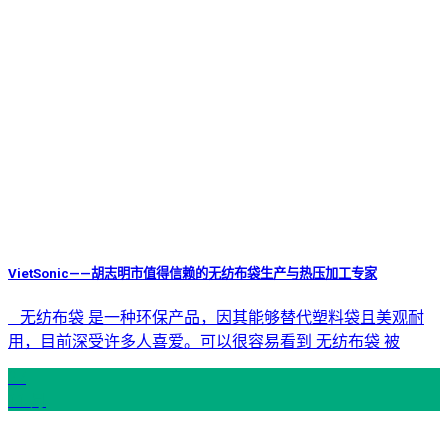
VietSonic——胡志明市值得信赖的无纺布袋生产与热压加工专家
无纺布袋 是一种环保产品，因其能够替代塑料袋且美观耐
用，目前深受许多人喜爱。可以很容易看到 无纺布袋 被
27
11 月