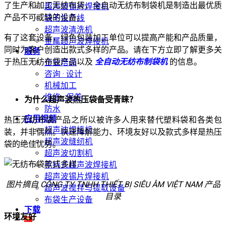
了生产和加工无纺布袋，全自动无纺布制袋机是制造出最优质
超声波锡片焊接机
产品不可或缺的设备。
袋子生产线
超声波清洗机
有了这套设备，绿色包装加工单位可以提高产能和产品质量，
金属超声波焊接机
同时为客户创造出款式多样的产品。请在下方立即了解更多关
服务
于热压无纺布袋产品以及
全自动无纺布制袋机
的信息。
企业培训
咨询 · 设计
机械加工
维修 · 保养
为什么超声波热压袋备受青睐？
防水
应用视频
热压无纺布袋产品之所以被许多人用来替代塑料袋和各类包
超声波焊接机
装，并非偶然。快速降解能力、环境友好以及款式多样是热压
超声波缝纫机
袋的绝佳优势。
超声波切割机
手持式超声波焊接机
超声波锡片焊接机
图片摘自 CÔNG TY TNHH THIẾT BỊ SIÊU ÂM VIỆT NAM 产品
超声波搅拌与提取设备
目录
布袋生产设备
下载
环境友好