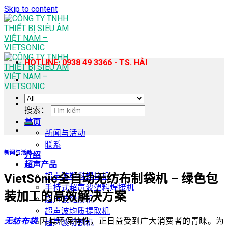
Skip to content
HOTLINE: 0938 49 3366 - TS. HẢI
搜索：
首页
新闻与活动
联系
新闻与活动
介绍
超声产品
超声波塑料焊接机
VietSonic全自动无纺布制袋机 – 绿色包
手持式超声波塑料焊接机
装加工的高效解决方案
超声波缝纫机
超声波均质提取机
无纺布袋
因其环保特性，正日益受到广大消费者的青睐。为
超声波切割机