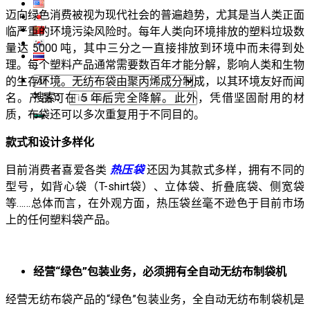
迈向绿色消费被视为现代社会的普遍趋势，尤其是当人类正面
临严重的环境污染风险时。每年人类向环境排放的塑料垃圾数
量达 5000 吨，其中三分之一直接排放到环境中而未得到处
理。每个塑料产品通常需要数百年才能分解，影响人类和生物
的生存环境。无纺布袋由聚丙烯成分制成，以其环境友好而闻
搜索：
名。产品可在 5 年后完全降解。此外，凭借坚固耐用的材
质，布袋还可以多次重复用于不同目的。
款式和设计多样化
目前消费者喜爱各类
热压袋
还因为其款式多样，拥有不同的
型号，如背心袋（T-shirt袋）、立体袋、折叠底袋、侧宽袋
等……总体而言，在外观方面，热压袋丝毫不逊色于目前市场
上的任何塑料袋产品。
经营“绿色”包装业务，必须拥有全自动无纺布制袋机
经营无纺布袋产品的“绿色”包装业务，全自动无纺布制袋机是