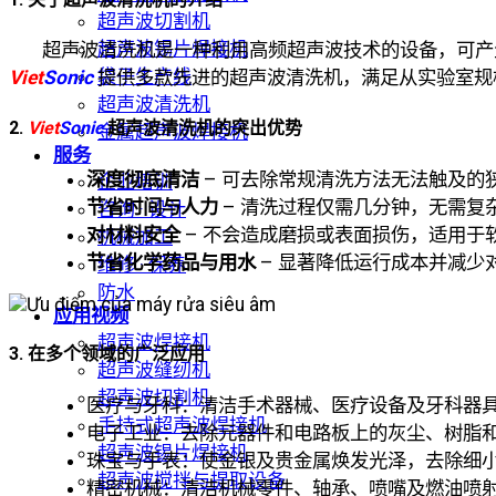
超声波切割机
超声波锡片焊接机
超声波清洗机是一种利用高频超声波技术的设备，可产
袋子生产线
Viet
Sonic
提供多款先进的超声波清洗机，满足从实验室规
超声波清洗机
2.
Viet
Sonic
超声波清洗机的突出优势
金属超声波焊接机
服务
深度彻底清洁
– 可去除常规清洗方法无法触及的
企业培训
节省时间与人力
– 清洗过程仅需几分钟，无需复
咨询 · 设计
对材料安全
– 不会造成磨损或表面损伤，适用于
机械加工
节省化学药品与用水
– 显著降低运行成本并减少
维修 · 保养
防水
应用视频
超声波焊接机
3. 在多个领域的广泛应用
超声波缝纫机
超声波切割机
医疗与牙科：清洁手术器械、医疗设备及牙科器
手持式超声波焊接机
电子工业：去除元器件和电路板上的灰尘、树脂
超声波锡片焊接机
珠宝与手表：使金银及贵金属焕发光泽，去除细
超声波搅拌与提取设备
精密机械：清洁机械零件、轴承、喷嘴及燃油喷