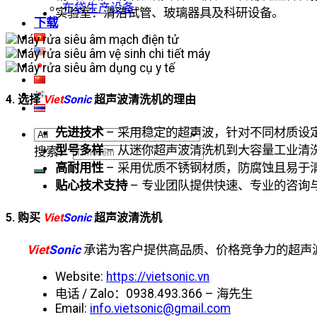
布袋生产设备
实验室：清洁试管、玻璃器具及科研设备。
下载
4. 选择
Viet
Sonic
超声波清洗机的理由
先进技术
– 采用稳定的超声波，针对不同材质设
型号多样
– 从迷你超声波清洗机到大容量工业清
搜索：
高耐用性
– 采用优质不锈钢材质，防腐蚀且易于
贴心技术支持
– 专业团队提供快速、专业的咨询
5. 购买
Viet
Sonic
超声波清洗机
Viet
Sonic
承诺为客户提供高品质、价格竞争力的超声
Website:
https://vietsonic.vn
电话 / Zalo：0938.493.366 – 海先生
Email:
info.vietsonic@gmail.com