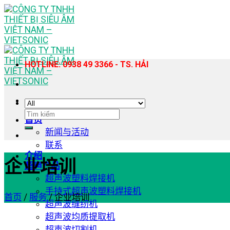
Skip
to
content
HOTLINE: 0938 49 3366 - TS. HẢI
搜
首页
索：
新闻与活动
联系
介绍
企业培训
超声产品
超声波塑料焊接机
手持式超声波塑料焊接机
首页
/
服务
/
企业培训
超声波缝纫机
超声波均质提取机
超声波切割机