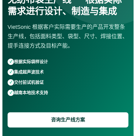
袋子生产线
需求进行设计、制造与集成
超声波清洗机
金属超声波焊接机
服务
VietSonic 根据客户实际需要生产的产品开发整条
企业培训
生产线，包括面料类型、袋型、尺寸、焊接位置、
咨询 · 设计
提手连接方式及目标产能。
机械加工
维修 · 保养
防水
根据实际袋样设计
应用视频
集成超声波技术
超声波焊接机
超声波缝纫机
交付前试机验证
超声波切割机
越南本地技术支持
手持式超声波焊接机
超声波锡片焊接机
超声波搅拌与提取设备
布袋生产设备
咨询生产线方案
下载