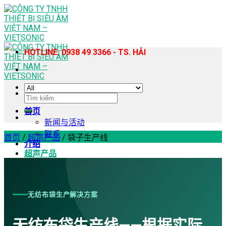
Skip
to
content
HOTLINE: 0938 49 3366 - TS. HẢI
搜
索：
首页
新闻与活动
联系
首页
/
超声产品
/
袋子生产线
介绍
超声产品
超声波塑料焊接机
手持式超声波塑料焊接机
超声波缝纫机
无纺布袋生产解决方案
超声波均质提取机
超声波切割机
无纺布袋生产线——根据实际
超声波锡片焊接机