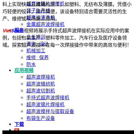
超声波锡片焊接机
料上实现快速且精确的加工，如塑料、无纺布及薄膜。凭借小
袋子生产线
巧轻便的设计，操作简便，该设备特别适合需要灵活性的生
超声波清洗机
产、维修或现场施工应用。
金属超声波焊接机
服务
Viet
Sonic
视频将展示手持式超声波焊接机在实际应用中的案
企业培训
例，包括包装生产、塑料零件加工、汽车行业及医疗设备领
咨询 · 设计
域。探索超声波技术在每一次焊接操作中带来的高效与便利！
机械加工
维修 · 保养
防水
应用视频
超声波焊接机
超声波缝纫机
超声波切割机
手持式超声波焊接机
超声波锡片焊接机
超声波搅拌与提取设备
布袋生产设备
下载