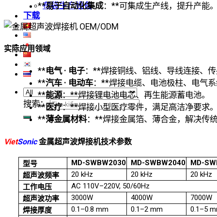
布袋生产设备
**
易于自动化集成
：**可集成生产线，提升产能
下载
实际应用领域
**
电气 · 电子
：**焊接铜线、铝线、导线连接、
**
汽车 · 电动车
：**焊接电缆、电池极柱、电气
**
能源
：**焊接锂电池电芯、再生能源蓄电池。
搜索：
**
医疗
：**焊接小型医疗零件，满足高洁净要求
**
薄金属材料
：**焊接金属箔、薄合金，解决传
Viet
Sonic
金属超声波焊接机技术参数
MD-SWBW2030
MD-SWBW2040
MD-SW
型号
20 kHz
20 kHz
20 kHz
超声波频率
AC 110V–220V, 50/60Hz
工作电压
3000W
4000W
7000W
超声波功率
0.1–0.8 mm
0.1–2 mm
0.1–5 
焊接厚度