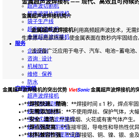
金属超声波焊接机 —— 现代、高效且可持续
超声波切割机
超声波锡片焊接机
金属超声波焊接机简介
袋子生产线
超声波清洗机
金属超声波焊接机
利用高频超声波技术，无需焊
金属超声波焊接机
生摩擦与局部热量，使金属表面在数秒内牢固结合
服务
企业培训
该设备广泛应用于电子、汽车、电池–蓄电池
咨询 · 设计
机械加工
维修 · 保养
防水
应用视频
金属超声波焊接机的突出优势
Viet
Sonic
金属超声波焊接机的
超声波焊接机
超声波缝纫机
**
焊接快速、精确
：**焊接时间 ≤ 1 秒，焊点
超声波切割机
**
无需添加材料
：**不使用焊丝、保护气体，大
手持式超声波焊接机
**
安全 · 清洁
：**无焊烟、火花或有害气体产生。
超声波锡片焊接机
**
焊点强度高
：**连接牢固，导电性和导热性优
超声波搅拌与提取设备
**
材料兼容性强
：**可焊接铝、铜、镍、银、金