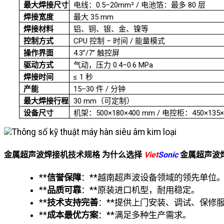
最大焊接尺寸
电线：0.5–20mm² / 电池箔：最多 80 层
焊接宽度
最大 35 mm
焊接材料
铝、铜、银、金、镍等
控制方式
CPU 控制 – 时间 / 能量模式
操作界面
4.3”/7” 触控屏
驱动方式
气动，压力 0.4–0.6 MPa
焊接时间
≤ 1 秒
产能
15–30 件 / 分钟
最大焊接行程
30 mm（可定制）
设备尺寸
机架：500×180×400 mm / 电控柜：450×135×
金属超声波焊接机技术规格 为什么选择
Viet
Sonic
金属超声波
**
信誉保障
：**越南超声波设备领域的领先单位
**
品质可靠
：**原装进口机型，耐用稳定。
**
技术支持完善
：**提供上门安装、调试、保修
**
成本最优方案
：**满足多种生产需求。