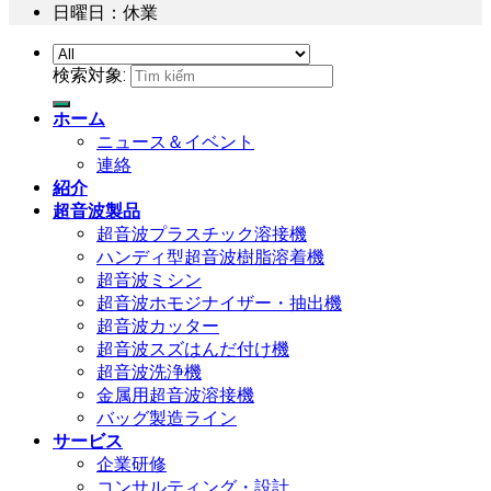
日曜日：休業
検索対象:
ホーム
ニュース＆イベント
連絡
紹介
超音波製品
超音波プラスチック溶接機
ハンディ型超音波樹脂溶着機
超音波ミシン
超音波ホモジナイザー・抽出機
超音波カッター
超音波スズはんだ付け機
超音波洗浄機
金属用超音波溶接機
バッグ製造ライン
サービス
企業研修
コンサルティング・設計