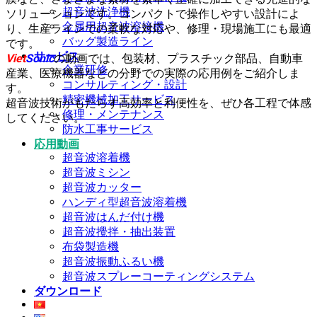
超音波洗浄機
ソリューションです。コンパクトで操作しやすい設計によ
金属用超音波溶接機
り、生産ラインでの柔軟な対応や、修理・現場施工にも最適
バッグ製造ライン
です。
サービス
Viet
Sonic
の動画では、包装材、プラスチック部品、自動車
企業研修
産業、医療機器などの分野での実際の応用例をご紹介しま
コンサルティング・設計
す。
精密機械加工サービス
超音波技術がもたらす高効率と利便性を、ぜひ各工程で体感
修理・メンテナンス
してください。
防水工事サービス
応用動画
超音波溶着機
超音波ミシン
超音波カッター
ハンディ型超音波溶着機
超音波はんだ付け機
超音波攪拌・抽出装置
布袋製造機
超音波振動ふるい機
超音波スプレーコーティングシステム
ダウンロード