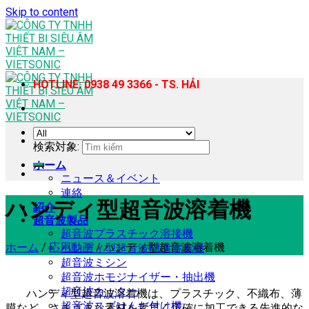
Skip to content
HOTLINE: 0938 49 3366 - TS. HẢI
検索対象:
ホーム
ニュース＆イベント
連絡
ハンディ型超音波溶着機
紹介
超音波製品
超音波プラスチック溶接機
ホーム
/
応用動画
/
ハンディ型超音波溶着機
ハンディ型超音波樹脂溶着機
超音波ミシン
超音波ホモジナイザー・抽出機
超音波カッター
ハンディ型超音波溶着機は、プラスチック、不織布、薄
超音波スズはんだ付け機
膜など、さまざまな素材を素早く正確に加工できる先進的な