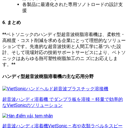
各製品に最適化された専用ソノトロードの設計支
援
6. まとめ
**ベトソニックのハンディ型超音波樹脂溶着機は、柔軟性・
高精度・コスト削減を求める企業にとって理想的なソリュー
ションです。先進的な超音波技術と人間工学に基づいた設
計、そして現場対応の技術サポートサービスにより、ベトソ
ニックはあらゆる熱可塑性樹脂加工のニ ズにお応えしま
す。**
ハンディ型超音波樹脂溶着機の主な応用分野
超音波ハンディ溶着機 でダンプラ板を溶接 – 軽量で効率的
なVietSonicのソリューション
超音波ハンディ溶着機VietSonic – 布や衣類ラベルをスピー