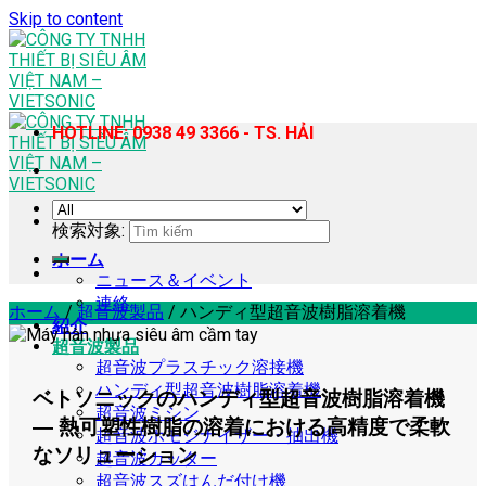
Skip to content
HOTLINE: 0938 49 3366 - TS. HẢI
検索対象:
ホーム
ニュース＆イベント
連絡
ホーム
/
超音波製品
/
ハンディ型超音波樹脂溶着機
紹介
超音波製品
超音波プラスチック溶接機
ハンディ型超音波樹脂溶着機
ベトソニックのハンディ型超音波樹脂溶着機
超音波ミシン
― 熱可塑性樹脂の溶着における高精度で柔軟
超音波ホモジナイザー・抽出機
なソリューション
超音波カッター
超音波スズはんだ付け機