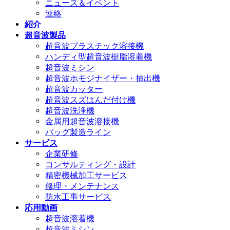
ニュース＆イベント
連絡
紹介
超音波製品
超音波プラスチック溶接機
ハンディ型超音波樹脂溶着機
超音波ミシン
超音波ホモジナイザー・抽出機
超音波カッター
超音波スズはんだ付け機
超音波洗浄機
金属用超音波溶接機
バッグ製造ライン
サービス
企業研修
コンサルティング・設計
精密機械加工サービス
修理・メンテナンス
防水工事サービス
応用動画
超音波溶着機
超音波ミシン