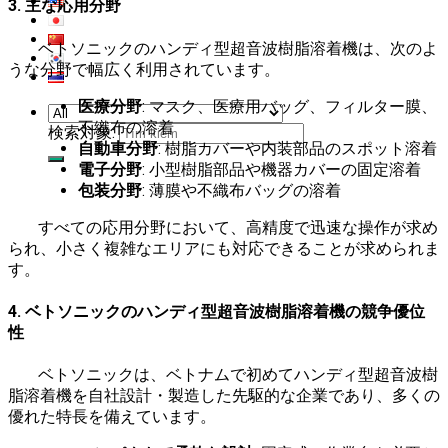
3. 主な応用分野
ベトソニックのハンディ型超音波樹脂溶着機は、次のよ
うな分野で幅広く利用されています。
医療分野
: マスク、医療用バッグ、フィルター膜、
不織布の溶着
検索対象:
自動車分野
: 樹脂カバーや内装部品のスポット溶着
電子分野
: 小型樹脂部品や機器カバーの固定溶着
包装分野
: 薄膜や不織布バッグの溶着
すべての応用分野において、高精度で迅速な操作が求め
られ、小さく複雑なエリアにも対応できることが求められま
す。
4. ベトソニックのハンディ型超音波樹脂溶着機の競争優位
性
ベトソニックは、ベトナムで初めてハンディ型超音波樹
脂溶着機を自社設計・製造した先駆的な企業であり、多くの
優れた特長を備えています。