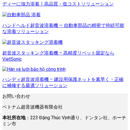
ディーに強力溶着！高品質・低コストソリューション
ハンドヘルド超音波溶着機 — 自動車部品の精密で持続可能
な溶着ソリューション
超音波スタッキング溶着機 – 高精度リベット固定なら
VietSonic
ハンディ超音波溶着機 – 建設用保護ネットを素早く・正確
に補修する最適ソリューション
お問い合わせ
ベトナム超音波機器有限会社
本社所在地
：223 Đặng Thúc Vịnh通り、ドンタン社、ホーチ
ミン市