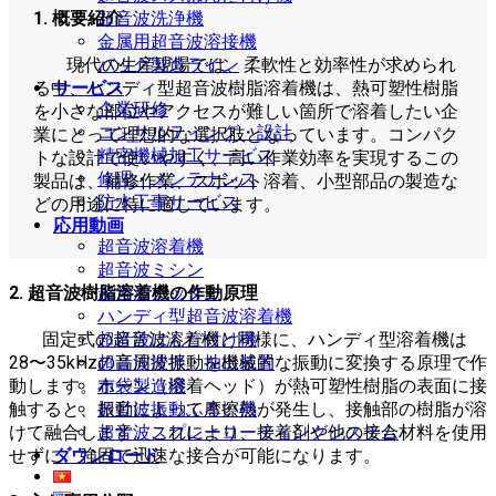
1. 概要紹介
超音波洗浄機
金属用超音波溶接機
現代の生産現場では、柔軟性と効率性が求められ
バッグ製造ライン
る中、ハンディ型超音波樹脂溶着機は、熱可塑性樹脂
サービス
企業研修
を小さな部位やアクセスが難しい箇所で溶着したい企
コンサルティング・設計
業にとって理想的な選択肢となっています。コンパク
精密機械加工サービス
トな設計で使いやすく、高い作業効率を実現するこの
修理・メンテナンス
製品は、補修作業、スポット溶着、小型部品の製造な
防水工事サービス
どの用途に特に適しています。
応用動画
超音波溶着機
超音波ミシン
2. 超音波樹脂溶着機の作動原理
超音波カッター
ハンディ型超音波溶着機
超音波はんだ付け機
固定式の超音波溶着機と同様に、ハンディ型溶着機は
超音波攪拌・抽出装置
28〜35kHzの高周波振動を機械的な振動に変換する原理で作
布袋製造機
動します。ホーン（溶着ヘッド）が熱可塑性樹脂の表面に接
超音波振動ふるい機
触すると、振動によって摩擦熱が発生し、接触部の樹脂が溶
超音波スプレーコーティングシステム
けて融合します。これにより、接着剤や他の接合材料を使用
ダウンロード
せずに、強固で迅速な接合が可能になります。