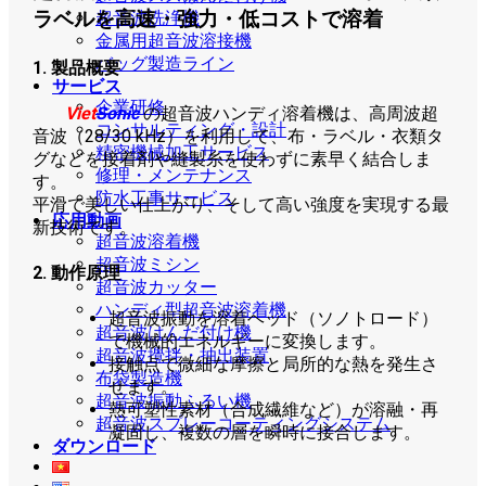
ラベルを高速・強力・低コストで溶着
超音波洗浄機
金属用超音波溶接機
バッグ製造ライン
1. 製品概要
サービス
企業研修
Viet
Sonic
の超音波ハンディ溶着機は、高周波超
コンサルティング・設計
音波（28/30 kHz）を利用して、布・ラベル・衣類タ
精密機械加工サービス
グなどを接着剤や縫製糸を使わずに素早く結合しま
修理・メンテナンス
す。
防水工事サービス
平滑で美しい仕上がり、そして高い強度を実現する最
応用動画
新技術です。
超音波溶着機
超音波ミシン
2. 動作原理
超音波カッター
ハンディ型超音波溶着機
超音波振動を溶着ヘッド（ソノトロード）
超音波はんだ付け機
で機械的エネルギーに変換します。
超音波攪拌・抽出装置
接触点で微細な摩擦と局所的な熱を発生さ
布袋製造機
せます。
超音波振動ふるい機
熱可塑性素材（合成繊維など）が溶融・再
超音波スプレーコーティングシステム
凝固し、複数の層を瞬時に接合します。
ダウンロード