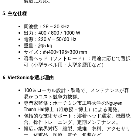
製造に対応。
5. 主な仕様
周波数：28 – 30 kHz
出力：400 / 800 / 1000 W
電源：220 V – 50/60 Hz
重量：約5 kg
サイズ：約400×195×300 mm
溶着ヘッド（ソノトロード）：用途に応じて選択
可（小型ラベル用・大型多層用など）
6. VietSonicを選ぶ理由
100％ローカル設計・製造で、メンテナンスが容
易かつコスト競争力抜群。
専門家監修：ホーチミン市工科大学のNguyen
Thanh Hai博士（准教授・博士）による開発。
包括的な技術サポート：溶着ヘッド選定、機器統
合、操作トレーニング、定期メンテナンス。
幅広い業界対応：縫製、繊維、衣料、アクセサリ
ー、化粧品、医療、電子、包装など。