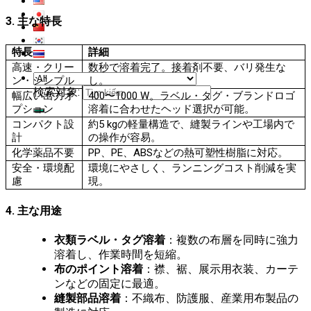
3. 主な特長
特長
詳細
高速・クリー
数秒で溶着完了。接着剤不要、バリ発生な
ン・シンプル
し。
検索対象:
幅広い出力オ
400〜1000 W。ラベル・タグ・ブランドロゴ
プション
溶着に合わせたヘッド選択が可能。
コンパクト設
約5 kgの軽量構造で、縫製ラインや工場内で
計
の操作が容易。
化学薬品不要
PP、PE、ABSなどの熱可塑性樹脂に対応。
安全・環境配
環境にやさしく、ランニングコスト削減を実
慮
現。
4. 主な用途
衣類ラベル・タグ溶着
：複数の布層を同時に強力
溶着し、作業時間を短縮。
布のポイント溶着
：襟、裾、展示用衣装、カーテ
ンなどの固定に最適。
縫製部品溶着
：不織布、防護服、産業用布製品の