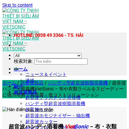
Skip to content
HOTLINE: 0938 49 3366 - TS. HẢI
検索対象:
ホーム
ニュース＆イベント
連絡
ホーム
/
超音波製品
/
ハンディ型超音波樹脂溶着機
/
超音波
紹介
ハンディ溶着機VietSonic – 布や衣類ラベルをスピーディー
超音波製品
に強力溶着！高品質・低コストソリューション
超音波プラスチック溶接機
ハンディ型超音波樹脂溶着機
超音波ミシン
超音波ホモジナイザー・抽出機
超音波カッター
超音波ハンディ溶着機
Viet
Sonic
– 布・衣類
超音波スズはんだ付け機