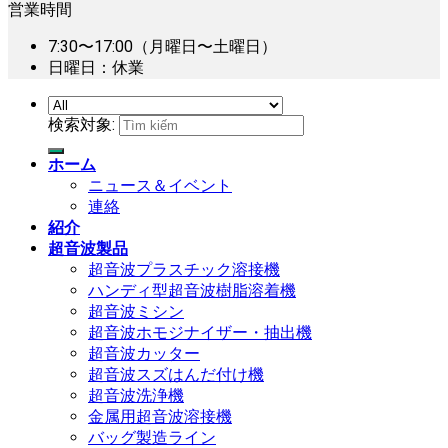
営業時間
7:30〜17:00（月曜日〜土曜日）
日曜日：休業
検索対象:
ホーム
ニュース＆イベント
連絡
紹介
超音波製品
超音波プラスチック溶接機
ハンディ型超音波樹脂溶着機
超音波ミシン
超音波ホモジナイザー・抽出機
超音波カッター
超音波スズはんだ付け機
超音波洗浄機
金属用超音波溶接機
バッグ製造ライン