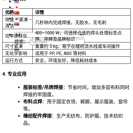
优势
详情
快速 – 紧凑 –
几秒钟内完成焊接，无胶水，无毛刺
清洁
400–1000 W，可选择合适的焊头处理标签点
功率多样化
焊、吊牌及品牌标识
搜索：
尺寸紧凑
重量约 5 kg，易于在缝纫流水线或车间操作
无化学影响
适用于 PP, PE, ABS 等材料
运行方式
安全，环境友好，降低耗材成本
4. 专业应用
服装标签/吊牌焊接
：节省时间，增加多层布料同时
焊接的牢固度。
布料点焊
：用于固定衣领、裤脚、展示服装、窗帘
等。
缝纫配件焊接
：生产无纺布、防护服、技术纺织
品。