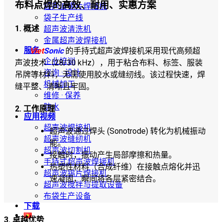
布料点焊的高效、耐用、实惠方案
超声波锡片焊接机
袋子生产线
1. 概述
超声波清洗机
金属超声波焊接机
服务
Viet
Sonic
的手持式超声波焊接机采用现代高频超
企业培训
声波技术（28/30 kHz），用于粘合布料、标签、服装
咨询 · 设计
吊牌等材料，无需使用胶水或缝纫线。该过程快速，焊
机械加工
缝平整、清晰且牢固。
维修 · 保养
防水
2. 工作原理
应用视频
超声波焊接机
超声波通过焊头 (Sonotrode) 转化为机械振动
超声波缝纫机
能。
超声波切割机
接触时，振动产生局部摩擦和热量。
手持式超声波焊接机
热塑性材料（合成纤维）在接触点熔化并迅
超声波锡片焊接机
速凝固，瞬间将各层紧密结合。
超声波搅拌与提取设备
布袋生产设备
下载
3. 卓越优势