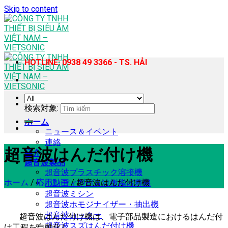
Skip to content
HOTLINE: 0938 49 3366 - TS. HẢI
検索対象:
ホーム
ニュース＆イベント
連絡
超音波はんだ付け機
紹介
超音波製品
超音波プラスチック溶接機
ホーム
/
応用動画
/
超音波はんだ付け機
ハンディ型超音波樹脂溶着機
超音波ミシン
超音波ホモジナイザー・抽出機
超音波カッター
超音波はんだ付け機は、電子部品製造におけるはんだ付
超音波スズはんだ付け機
け工程を自動化し、