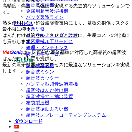
超音波洗浄機
高精度・高速・高強度を実現する先進的なソリューションで
金属用超音波溶接機
す。
バッグ製造ライン
熱を使用しない超音波溶着技術により、基板の損傷リスクを
サービス
最小限に抑え、
企業研修
はんだ付け品質を向上させるとともに、生産コストの削減に
コンサルティング・設計
も貢献します。
精密機械加工サービス
修理・メンテナンス
Viet
Sonic
は、国際的な産業基準に対応した高品質の超音波
防水工事サービス
はんだ付け装置を提供し、
応用動画
最新の電子機器組立プロセスに最適なソリューションを実現
超音波溶着機
します。
超音波ミシン
超音波カッター
ハンディ型超音波溶着機
超音波はんだ付け機
超音波攪拌・抽出装置
布袋製造機
超音波振動ふるい機
超音波スプレーコーティングシステム
ダウンロード