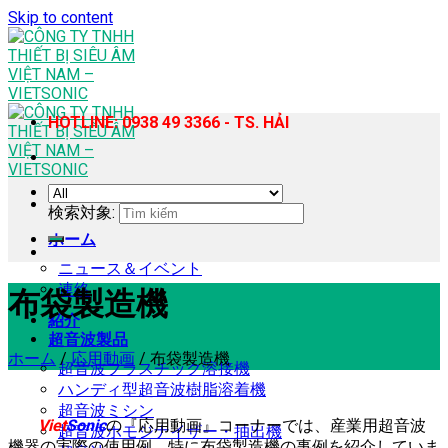
Skip to content
HOTLINE: 0938 49 3366 - TS. HẢI
検索対象:
ホーム
ニュース＆イベント
連絡
布袋製造機
紹介
超音波製品
ホーム
/
応用動画
/
布袋製造機
超音波プラスチック溶接機
ハンディ型超音波樹脂溶着機
超音波ミシン
Viet
Sonic
の『応用動画』コーナーでは、産業用超音波
超音波ホモジナイザー・抽出機
機器の実際の使用例、特に布袋製造機の事例を紹介していま