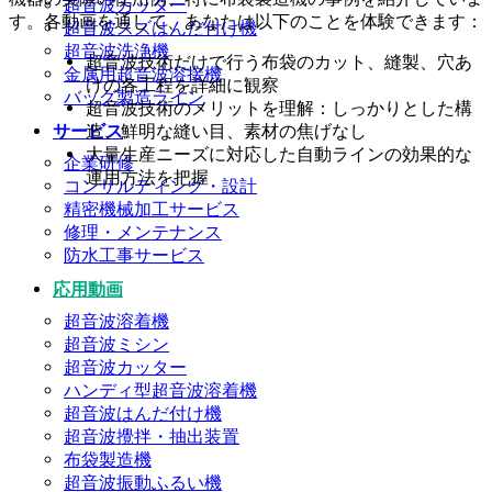
超音波カッター
す。各動画を通して、あなたは以下のことを体験できます：
超音波スズはんだ付け機
超音波洗浄機
超音波技術だけで行う布袋のカット、縫製、穴あ
金属用超音波溶接機
けの各工程を詳細に観察
バッグ製造ライン
超音波技術のメリットを理解：しっかりとした構
造、鮮明な縫い目、素材の焦げなし
サービス
大量生産ニーズに対応した自動ラインの効果的な
企業研修
運用方法を把握
コンサルティング・設計
精密機械加工サービス
修理・メンテナンス
防水工事サービス
応用動画
超音波溶着機
超音波ミシン
超音波カッター
ハンディ型超音波溶着機
超音波はんだ付け機
超音波攪拌・抽出装置
布袋製造機
超音波振動ふるい機