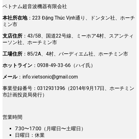
ベトナム超音波機器有限会社
本社所在地
：223 Đặng Thúc Vịnh通り、ドンタン社、ホーチ
ミン市
支店住所
：43/5B、国道22号線、ミーホア4村、スアンティ
ーソン社、ホーチミン市
工場住所
：85/2A、4村、バーディエム社、ホーチミン市
ホットライン
：0938-49-33-66（ハイ氏）
メール
：
info.vietsonic@gmail.com
事業登録番号：0312931396（2014年9月17日、ホーチミン
市計画投資局発行）
営業時間
7:30〜17:00（月曜日〜土曜日）
日曜日：休業