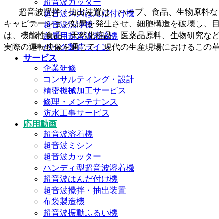
超音波カッター
超音波攪拌・抽出装置は、ハーブ、食品、生物原料な
超音波スズはんだ付け機
キャビテーション効果を発生させ、細胞構造を破壊し、
超音波洗浄機
は、機能性食品、天然化粧品、医薬品原料、生物研究な
金属用超音波溶接機
バッグ製造ライン
実際の運転映像を通じて、現代の生産現場におけるこの
サービス
企業研修
コンサルティング・設計
精密機械加工サービス
修理・メンテナンス
防水工事サービス
応用動画
超音波溶着機
超音波ミシン
超音波カッター
ハンディ型超音波溶着機
超音波はんだ付け機
超音波攪拌・抽出装置
布袋製造機
超音波振動ふるい機