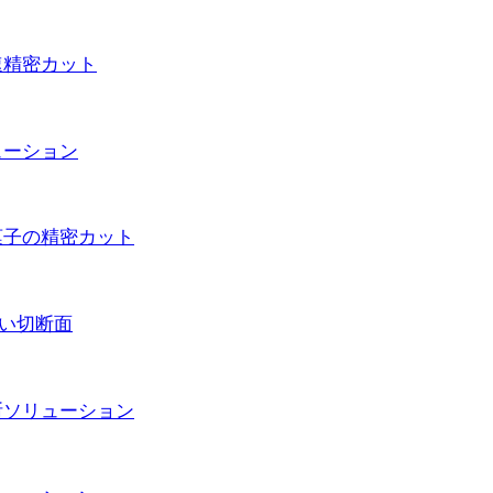
高速精密カット
リューション
り菓子の精密カット
美しい切断面
切断ソリューション