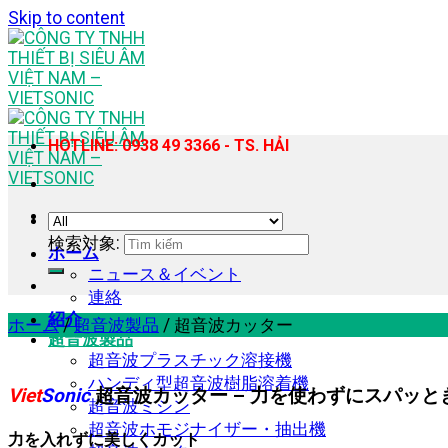
Skip to content
HOTLINE: 0938 49 3366 - TS. HẢI
検索対象:
ホーム
ニュース＆イベント
連絡
紹介
ホーム
/
超音波製品
/
超音波カッター
超音波製品
超音波プラスチック溶接機
ハンディ型超音波樹脂溶着機
Viet
Sonic
超音波カッター – 力を使わずにスパッと
超音波ミシン
超音波ホモジナイザー・抽出機
力を入れずに美しくカット