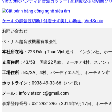
VietSonicハンディ超音波カッター | 高精度な樹脂切断
ケーキの超音波切断 | 付着せず美しい断面 | VietSonic
お問い合わせ
ベトナム超音波機器有限会社
本社所在地
：223 Đặng Thúc Vịnh通り、ドンタン社、
支店住所
：43/5B、国道22号線、ミーホア4村、スアン
工場住所
：85/2A、4村、バーディエム社、ホーチミン市
ホットライン
：0938-49-33-66（ハイ氏）
メール
：
info.vietsonic@gmail.com
事業登録番号：0312931396（2014年9月17日、ホ