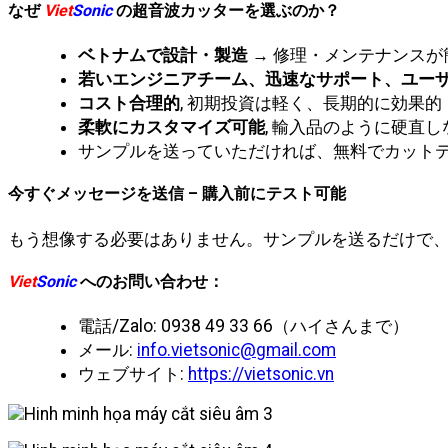
なぜ
Viet
Sonic
の超音波カッターを選ぶのか？
ベトナムで設計・製造
→ 修理・メンテナンスが
若いエンジニアチーム、迅速なサポート、ユー
コスト合理的
, 初期投資は軽く、長期的に効果的
柔軟にカスタマイズ可能
, 輸入品のように硬直し
サンプルを送っていただければ、無料でカット
今すぐメッセージを送信 – 購入前にテスト可能
もう想像する必要はありません。サンプルを送るだけで
Viet
Sonic
へのお問い合わせ：
電話/Zalo: 0938 49 33 66（ハイさんまで）
メール:
info.vietsonic@gmail.com
ウェブサイト:
https://vietsonic.vn