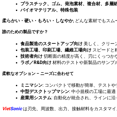
プラスチック、ゴム、発泡素材、複合材、多層
バイオマテリアル、特殊包装
柔らかい・硬い・もろい・しなやか
, どんな素材でもス
誰のための製品ですか？
食品製造のスタートアップ向け
美しく、クリー
包装工場、印刷工場、繊維工場向け
スピードと
技術者向け
切断面の精度が高く、刃にくっつか
ラボ／R&D向け
材料のテストや新製品のサンプ
柔軟なオプション – ニーズに合わせて
ミニマシン
: コンパクトで移動が簡単、テスト
中型デスクトップマシン
: 中小規模の工場に最適
産業用システム
: 自動化が統合され、ラインに
Viet
Sonic
は刃先、周波数、出力、接触材料をカスタマイズ