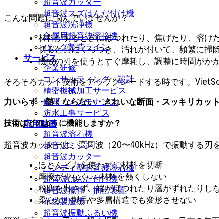
超音波カッター
超音波スズはんだ付け機
こんな問題に悩んでいませんか？
超音波洗浄機
金属用超音波溶接機
材料が切るときにほつれたり、焦げたり、溶け
バッグ製造ライン
切ると刃にくっつき、汚れが付いて、頻繁に掃
サービス
機械の刃を使うとすぐ摩耗し、調整に時間がか
企業研修
コンサルティング・設計
そろそろカット技術をアップグレードする時です。VietS
精密機械加工サービス
修理・メンテナンス
力いらず・熱くならない・きれいな断面・スッキリカッ
防水工事サービス
技術はどのように機能しますか？
応用動画
超音波溶着機
超音波カッターは、高周波（20〜40kHz）で振動する
超音波ミシン
超音波カッター
ほとんど力を使わずに材料を切断
ハンディ型超音波溶着機
摩擦が少なく → 材料を熱くしない
超音波はんだ付け機
粉塵を出さず、端がほつれたり層がずれたりし
超音波攪拌・抽出装置
柔らかい製品や多層構造でも変形させない
布袋製造機
超音波振動ふるい機