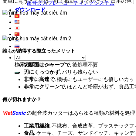
簡単に言うと：刃は「軽く振動」するだけで、日本の包
超音波スプレーコーティングシステム
ダウンロード
誰もが納得する際立ったメリット
検索対象:
切断面はシャープで
, 後処理不要
刃にくっつかず
, バリも残らない
非常に高速で
, 機械にもユーザーにも優しいカッ
非常にクリーンで
, ほとんど粉塵が出ず、食品
何が切れますか？
Viet
Sonic
の超音波カッターはあらゆる種類の材料を処理
工業用繊維
, 不織布、合成皮革、プラスチックフ
食品
: ケーキ、チーズ、サンドイッチ、キャンデ