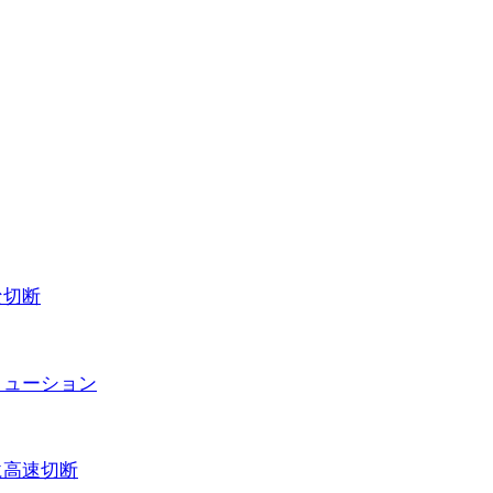
な切断
ソリューション
かに高速切断