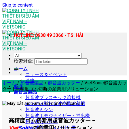
Skip to content
HOTLINE: 0938 49 3366 - TS. HẢI
検索対象:
ホーム
ニュース＆イベント
連絡
ホーム
/
超音波製品
/
超音波カッター
/
VietSonic超音波カッ
紹介
ター | 高精度ゴム切断の産業用ソリューション
超音波製品
超音波プラスチック溶接機
ハンディ型超音波樹脂溶着機
超音波ミシン
超音波ホモジナイザー・抽出機
高精度ゴム切断用超音波カッター –
超音波カッター
Viet
Sonic
の産業用ソリューション
超音波スズはんだ付け機