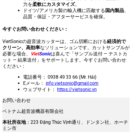
力を
柔軟にカスタマイズ
。
ドイツ/アメリカ製の輸入機に匹敵する
国内製品
、
品質・保証・アフターサービスを確保。
今すぐお問い合わせください：
VietSonicの超音波カッターは、ゴム切断における
経済的で
クリーン、高効率
なソリューションです。カットサンプルが
必要な場合、
Viet
Sonic
は喜んで「サンプル送付 — テストカ
ット — 結果送付」をサポートします。今すぐお問い合わせ
ください：
電話番号： 0938 49 33 66 (Mr. Hải)
Eメール：
info.vietsonic@gmail.com
ウェブサイト：
https://vietsonic.vn
お問い合わせ
ベトナム超音波機器有限会社
本社所在地
：223 Đặng Thúc Vịnh通り、ドンタン社、ホーチ
ミン市