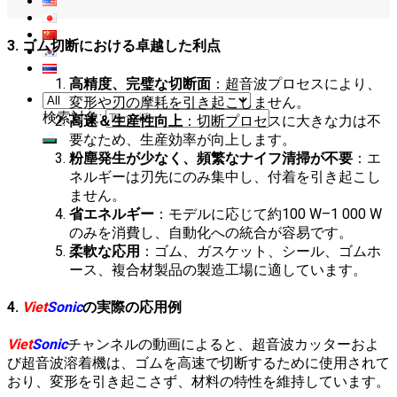
3. ゴム切断における卓越した利点
高精度、完璧な切断面
：超音波プロセスにより、
変形や刃の摩耗を引き起こしません。
検索対象:
高速＆生産性向上
：切断プロセスに大きな力は不
要なため、生産効率が向上します。
粉塵発生が少なく、頻繁なナイフ清掃が不要
：エ
ネルギーは刃先にのみ集中し、付着を引き起こし
ません。
省エネルギー
：モデルに応じて約100 W–1 000 W
のみを消費し、自動化への統合が容易です。
柔軟な応用
：ゴム、ガスケット、シール、ゴムホ
ース、複合材製品の製造工場に適しています。
4.
Viet
Sonic
の実際の応用例
Viet
Sonic
チャンネルの動画によると、超音波カッターおよ
び超音波溶着機は、ゴムを高速で切断するために使用されて
おり、変形を引き起こさず、材料の特性を維持しています。