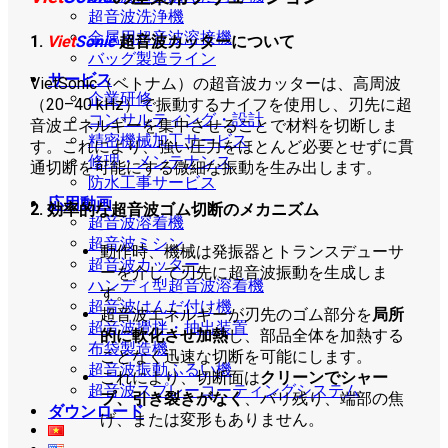
超音波洗浄機
金属用超音波溶接機
1.
Viet
Sonic
超音波カッターについて
バッグ製造ライン
サービス
VietSonic（ベトナム）の超音波カッターは、高周波
企業研修
（20–40 kHz）で振動するナイフを使用し、刃先に超
コンサルティング・設計
音波エネルギーを集中させることで材料を切断しま
精密機械加工サービス
す。これにより、強い圧力をほとんど必要とせずに貫
修理・メンテナンス
通切断を可能にする微細な振動を生み出します。
防水工事サービス
応用動画
2. 効率的な超音波ゴム切断のメカニズム
超音波溶着機
超音波ミシン
動作時、機械は発振器とトランスデューサ
超音波カッター
ーを介して刃先に超音波振動を生成しま
ハンディ型超音波溶着機
す。
超音波はんだ付け機
超音波エネルギーが刃先のゴム部分を
局所
超音波攪拌・抽出装置
的に軟化させ加熱
し、部品全体を加熱する
布袋製造機
ことなく迅速な切断を可能にします。
超音波振動ふるい機
これにより、切断面は
クリーンでシャー
超音波スプレーコーティングシステム
プ、引き裂きがなく
、バリ残り、端部の焦
ダウンロード
げ、または変形もありません。