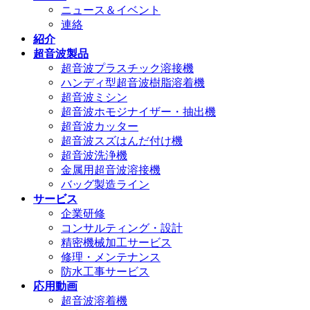
ニュース＆イベント
連絡
紹介
超音波製品
超音波プラスチック溶接機
ハンディ型超音波樹脂溶着機
超音波ミシン
超音波ホモジナイザー・抽出機
超音波カッター
超音波スズはんだ付け機
超音波洗浄機
金属用超音波溶接機
バッグ製造ライン
サービス
企業研修
コンサルティング・設計
精密機械加工サービス
修理・メンテナンス
防水工事サービス
応用動画
超音波溶着機