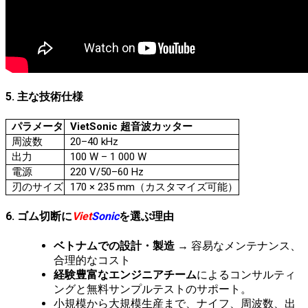
5. 主な技術仕様
パラメータ
VietSonic 超音波カッター
周波数
20–40 kHz
出力
100 W – 1 000 W
電源
220 V/50–60 Hz
刃のサイズ
170 × 235 mm（カスタマイズ可能）
6. ゴム切断に
Viet
Sonic
を選ぶ理由
ベトナムでの設計・製造
→ 容易なメンテナンス、
合理的なコスト
経験豊富なエンジニアチーム
によるコンサルティ
ングと無料サンプルテストのサポート。
小規模から大規模生産まで、ナイフ、周波数、出