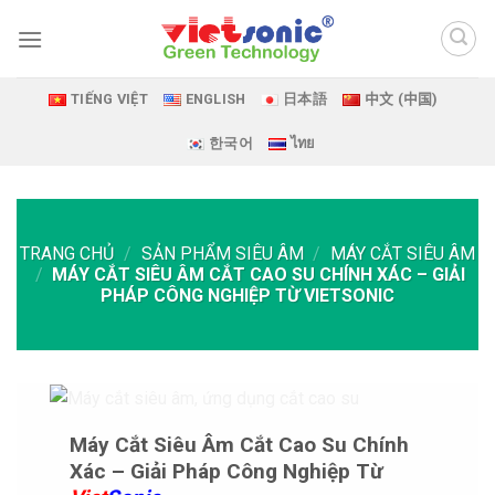
Skip
to
content
TIẾNG VIỆT
ENGLISH
日本語
中文 (中国)
한국어
ไทย
TRANG CHỦ
/
SẢN PHẨM SIÊU ÂM
/
MÁY CẮT SIÊU ÂM
/
MÁY CẮT SIÊU ÂM CẮT CAO SU CHÍNH XÁC – GIẢI
PHÁP CÔNG NGHIỆP TỪ VIETSONIC
Máy Cắt Siêu Âm Cắt Cao Su Chính
Xác – Giải Pháp Công Nghiệp Từ