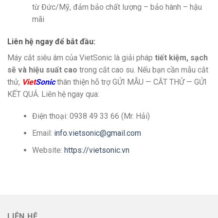
từ Đức/Mỹ, đảm bảo chất lượng – bảo hành – hậu
mãi
Liên hệ ngay để bắt đầu:
Máy cắt siêu âm của VietSonic là giải pháp
tiết kiệm, sạch
sẽ và hiệu suất cao
trong cắt cao su. Nếu bạn cần mẫu cắt
thử,
Viet
Sonic
thân thiện hỗ trợ GỬI MẪU — CẮT THỬ — GỬI
KẾT QUẢ. Liên hệ ngay qua:
Điện thoại: 0938 49 33 66 (Mr. Hải)
Email:
info.vietsonic@gmail.com
Website:
https://vietsonic.vn
LIÊN HỆ