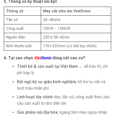
5. Thông số kỹ thuật nổi bật
Thông số
Máy cắt siêu âm VietSonic
Tần số
20–40 kHz
Công suất
100 W – 1 000 W
Nguồn điện
220 V/50–60 Hz
Kích thước lưỡi
170 × 235 mm (có thể tùy chỉnh)
6. Tại sao chọn
Viet
Sonic
dùng cắt cao su?
Thiết kế & sản xuất tại Việt Nam
→ dễ bảo trì, chi
phí hợp lý
Đội ngũ kỹ sư giàu kinh nghiệm
, hỗ trợ tư vấn và
test mẫu miễn phí.
Linh hoạt tùy chỉnh
dao, tần số, công suất theo yêu
cầu sản xuất từ nhỏ đến lớn.
Sản phẩm nội địa hóa
, ngang tầm máy ngoại nhập