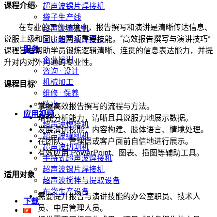
课程介绍
超声波锡片焊接机
袋子生产线
在专业的工作环境中，报告撰写和演讲是清晰传达信息、
超声波清洗机
说服上级和同事的两项重要技能。“高效报告撰写与演讲技巧”
金属超声波焊接机
服务
课程旨在帮助学员锻炼逻辑清晰、连贯的信息表达能力，并提
企业培训
升对内对外沟通的专业性。
咨询 · 设计
机械加工
课程目标
维修 · 保养
防水
掌握高效报告撰写的流程与方法。
应用视频
增强分析能力，清晰且具说服力地展示数据。
超声波焊接机
发展演讲技能：内容构建、肢体语言、情境处理。
超声波缝纫机
在团队、管理层或客户面前自信地进行展示。
超声波切割机
有效应用 PowerPoint、图表、插图等辅助工具。
手持式超声波焊接机
超声波锡片焊接机
适用对象
超声波搅拌与提取设备
布袋生产设备
需要提升报告与演讲技能的办公室职员、技术人
下载
员、中层管理人员。