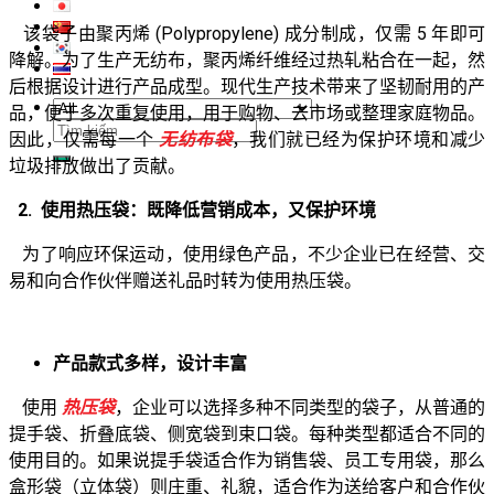
该袋子由聚丙烯 (Polypropylene) 成分制成，仅需 5 年即可
降解。为了生产无纺布，聚丙烯纤维经过热轧粘合在一起，然
后根据设计进行产品成型。现代生产技术带来了坚韧耐用的产
品，便于多次重复使用，用于购物、去市场或整理家庭物品。
搜
因此，仅需每一个
无纺布袋
，我们就已经为保护环境和减少
索：
垃圾排放做出了贡献。
2. 使用热压袋：既降低营销成本，又保护环境
为了响应环保运动，使用绿色产品，不少企业已在经营、交
易和向合作伙伴赠送礼品时转为使用热压袋。
产品款式多样，设计丰富
使用
热压袋
，企业可以选择多种不同类型的袋子，从普通的
提手袋、折叠底袋、侧宽袋到束口袋。每种类型都适合不同的
使用目的。如果说提手袋适合作为销售袋、员工专用袋，那么
盒形袋（立体袋）则庄重、礼貌，适合作为送给客户和合作伙