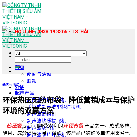
Skip
to
content
HOTLINE: 0938 49 3366 - TS. HẢI
搜
索：
首页
新闻与活动
联系
新闻与活动
介绍
超声产品
环保热压无纺布袋：降低营销成本与保护
超声波塑料焊接机
手持式超声波塑料焊接机
环境的双赢方案
超声波缝纫机
超声波均质提取机
热压袋
是近期颇受欢迎的
环保布袋
产品之一。款式多样、
超声波切割机
醒目，成分环保、易于降解，该产品已被许多单位用来替代一
超声波锡片焊接机