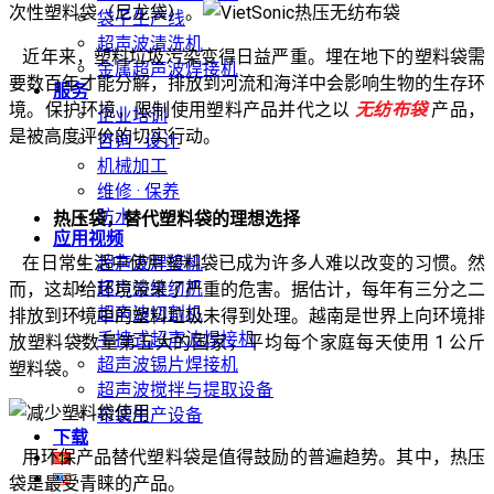
次性塑料袋（尼龙袋）。
袋子生产线
超声波清洗机
近年来，塑料垃圾污染变得日益严重。埋在地下的塑料袋需
金属超声波焊接机
要数百年才能分解，排放到河流和海洋中会影响生物的生存环
服务
境。保护环境，限制使用塑料产品并代之以
无纺布袋
产品，
企业培训
是被高度评价的切实行动。
咨询 · 设计
机械加工
维修 · 保养
防水
热压袋，替代塑料袋的理想选择
应用视频
在日常生活中使用塑料袋已成为许多人难以改变的习惯。然
超声波焊接机
超声波缝纫机
而，这却给环境带来了严重的危害。据估计，每年有三分之二
超声波切割机
排放到环境中的塑料垃圾未得到处理。越南是世界上向环境排
手持式超声波焊接机
放塑料袋数量第五大的国家，平均每个家庭每天使用 1 公斤
超声波锡片焊接机
塑料袋。
超声波搅拌与提取设备
布袋生产设备
下载
用环保产品替代塑料袋是值得鼓励的普遍趋势。其中，热压
袋是最受青睐的产品。