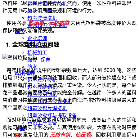
塑料袋（尼龙袋）来装食品。然而，使用一次性塑料袋却是一
超声波锡片焊接机
种无意中污染我们周围景观和环境的行为。
袋子生产线
超声波清洗机
使用各类
热压袋
、
无纺布袋
来替代塑料袋被高度评价为既
金属超声波焊接机
保护环境又能确保美观。
服务
企业培训
1. 全球塑料垃圾问题
咨询 · 设计
机械加工
维修 · 保养
防水
每年排放到环境中的塑料袋数量巨大，达到 5000 吨。这些
应用视频
垃圾中只有一部分得到处理和回收，而大部分被掩埋在地下或
超声波焊接机
排放到海洋中，对环境造成严重污染。令人担忧的是，每个尼
超声波缝纫机
龙产品通常需要数百年才能完全分解。在越南，许多人的塑料
超声波切割机
袋消费习惯使得我国成为世界上向海洋排放塑料垃圾量最大的
手持式超声波焊接机
四个国家之一。
超声波锡片焊接机
超声波搅拌与提取设备
面对环境污染造成的难以估量的危害，改变每个人的生活和
布袋生产设备
购物习惯确实非常必要。与其使用塑料袋，大家在购物时应使
下载
用可多次重复使用的
无纺布袋
、
热压袋
。回收利用那些仍可