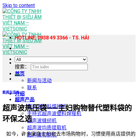
Skip to content
HOTLINE: 0938 49 3366 - TS. HẢI
搜索：
首页
新闻与活动
联系
新闻与活动
介绍
超声产品
超声波塑料焊接机
超声波热压袋——主妇购物替代塑料袋的
手持式超声波塑料焊接机
环保之选
超声波缝纫机
超声波均质提取机
如今，许多家庭主妇在去市场购物时，习惯使用商店提供的
超声波切割机