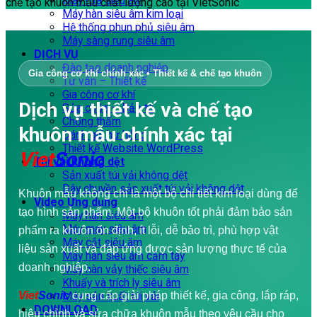
Máy rửa siêu âm
chế tạo khuôn mẫu chất lượng cao tại VietSonic
Máy hàn siêu âm kim loại
Hệ thống phun phủ siêu âm
Máy sàng rung siêu âm
DỊCH VỤ
Đào tạo doanh nghiệp
Gia công cơ khí chính xác • Thiết kế & chế tạo khuôn
Tư vấn – Thiết kế
Gia công cơ khí
Dịch vụ thiết kế và chế tạo
Sửa chữa – Bảo trì
Chống thấm
khuôn mẫu chính xác tại
Đánh giá hư hỏng
Thiết kế Website WordPress
Viet
Sonic
Túi vải không dệt
Sản xuất túi vải không dệt
Dây chuyền sản xuất túi vải không dệt
Khuôn mẫu không chỉ là một bộ chi tiết kim loại dùng để
Video Ứng dụng
tạo hình sản phẩm. Một bộ khuôn tốt phải đảm bảo sản
Máy hàn siêu âm
Máy may siêu âm
phẩm ra khuôn ổn định, ít lỗi, dễ bảo trì, phù hợp vật
Máy cắt siêu âm
liệu sản xuất và đáp ứng được sản lượng thực tế của
Máy hàn siêu âm cầm tay
doanh nghiệp.
Máy hàn vảy thiếc siêu âm
Khuấy và trích ly siêu âm
Viet
Sonic
Máy sản xuất túi vải
cung cấp giải pháp thiết kế, gia công, lắp ráp,
DOWNLOAD
hiệu chỉnh và sửa chữa khuôn mẫu theo yêu cầu cho