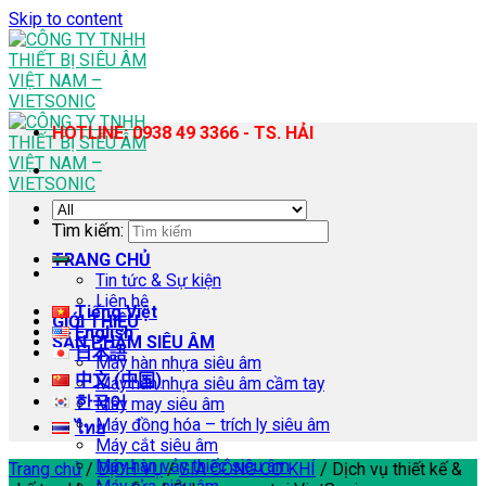
Skip to content
HOTLINE: 0938 49 3366 - TS. HẢI
Tìm kiếm:
TRANG CHỦ
Tin tức & Sự kiện
Liên hệ
Tiếng Việt
GIỚI THIỆU
English
SẢN PHẨM SIÊU ÂM
日本語
Máy hàn nhựa siêu âm
中文 (中国)
Máy hàn nhựa siêu âm cầm tay
한국어
Máy may siêu âm
Máy đồng hóa – trích ly siêu âm
ไทย
Máy cắt siêu âm
Máy hàn vảy thiếc siêu âm
Trang chủ
/
DỊCH VỤ
/
GIA CÔNG CƠ KHÍ
/
Dịch vụ thiết kế &