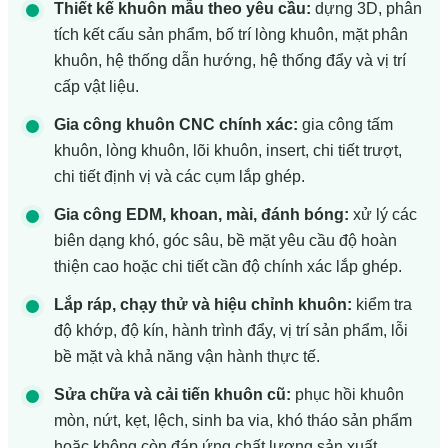
Thiết kế khuôn mẫu theo yêu cầu:
dựng 3D, phân
tích kết cấu sản phẩm, bố trí lòng khuôn, mặt phân
khuôn, hệ thống dẫn hướng, hệ thống đẩy và vị trí
cấp vật liệu.
Gia công khuôn CNC chính xác:
gia công tấm
khuôn, lòng khuôn, lõi khuôn, insert, chi tiết trượt,
chi tiết định vị và các cụm lắp ghép.
Gia công EDM, khoan, mài, đánh bóng:
xử lý các
biên dạng khó, góc sâu, bề mặt yêu cầu độ hoàn
thiện cao hoặc chi tiết cần độ chính xác lắp ghép.
Lắp ráp, chạy thử và hiệu chỉnh khuôn:
kiểm tra
độ khớp, độ kín, hành trình đẩy, vị trí sản phẩm, lỗi
bề mặt và khả năng vận hành thực tế.
Sửa chữa và cải tiến khuôn cũ:
phục hồi khuôn
mòn, nứt, kẹt, lệch, sinh ba via, khó tháo sản phẩm
hoặc không còn đáp ứng chất lượng sản xuất.