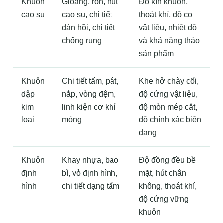
Khuôn
Gioăng, ron, nút
Độ kín khuôn,
cao su
cao su, chi tiết
thoát khí, độ co
đàn hồi, chi tiết
vật liệu, nhiệt độ
chống rung
và khả năng tháo
sản phẩm
Khuôn
Chi tiết tấm, pát,
Khe hở chày cối,
dập
nắp, vòng đệm,
độ cứng vật liệu,
kim
linh kiện cơ khí
độ mòn mép cắt,
loại
mỏng
độ chính xác biên
dạng
Khuôn
Khay nhựa, bao
Độ đồng đều bề
định
bì, vỏ định hình,
mặt, hút chân
hình
chi tiết dạng tấm
không, thoát khí,
độ cứng vững
khuôn