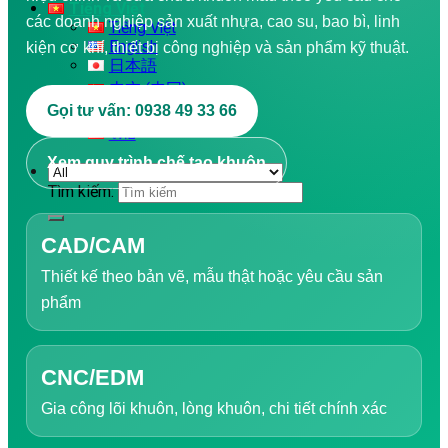
Tiếng Việt
các doanh nghiệp sản xuất nhựa, cao su, bao bì, linh
Tiếng Việt
English
kiện cơ khí, thiết bị công nghiệp và sản phẩm kỹ thuật.
日本語
中文 (中国)
한국어
Gọi tư vấn: 0938 49 33 66
ไทย
Xem quy trình chế tạo khuôn
Tìm kiếm:
CAD/CAM
Thiết kế theo bản vẽ, mẫu thật hoặc yêu cầu sản
phẩm
CNC/EDM
Gia công lõi khuôn, lòng khuôn, chi tiết chính xác