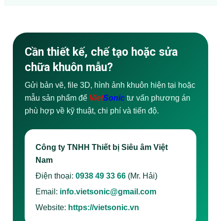
Cần thiết kế, chế tạo hoặc sửa
chữa khuôn mẫu?
Gửi bản vẽ, file 3D, hình ảnh khuôn hiện tại hoặc
mẫu sản phẩm để
Viet
Sonic
tư vấn phương án
phù hợp về kỹ thuật, chi phí và tiến độ.
Công ty TNHH Thiết bị Siêu âm Việt
Nam
Điện thoại:
0938 49 33 66
(Mr. Hải)
Email:
info.vietsonic@gmail.com
Website:
https://vietsonic.vn