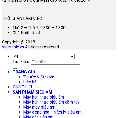
tư Thành phố Hồ Chí Minh cấp ngày 17/09/2014
THỜI GIAN LÀM VIỆC
Thứ 2 – Thứ 7: 07:30 – 17:00
Chủ Nhật: Nghỉ
Copyright @ 2018
vietsonic.vn
All rights reserved
Tìm kiếm:
TRANG CHỦ
Tin tức & Sự kiện
Liên hệ
GIỚI THIỆU
SẢN PHẨM SIÊU ÂM
Máy hàn nhựa siêu âm
Máy hàn nhựa siêu âm cầm tay
Máy may siêu âm
Máy đồng hóa – trích ly siêu âm
Máy cắt siêu âm