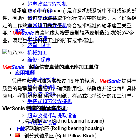
超声波锡片焊接机
轴承座 (Bearing housing) 是许多机械系统中不可或缺的部
袋子生产线
超声波清洗机
件，有助于定位旋转轴并减少运行过程中的摩擦。为了确保稳
金属超声波焊接机
定的工作效率，使用高质量、符合技术标准的轴承座至关重
服务
要。
Viet
Sonic
自豪地成为
按需定制轴承座制造
领域的领军企
企业培训
业，满足重工业和轻工业的所有技术标准。
咨询 · 设计
机械加工
维修 · 保养
防水
Viet
Sonic
– 越南信誉卓著的轴承座加工单位
应用视频
超声波焊接机
凭借在精密机械领域超过 15 年的经验，
Viet
Sonic
提供高
超声波缝纫机
质量的
轴承座制造
服务，确保耐用性、精确度并适合每种具体
超声波切割机
应用。我们承接根据客户图纸、样品或独特设计的加工订单。
手持式超声波焊接机
VietSonic 制造的轴承座类型：
超声波锡片焊接机
超声波搅拌与提取设备
滑动轴承座 (Sliding bearing housing)
布袋生产设备
滚动轴承座 (Rolling bearing housing)
下载
剖分式轴承座 (Split Pillow Block)