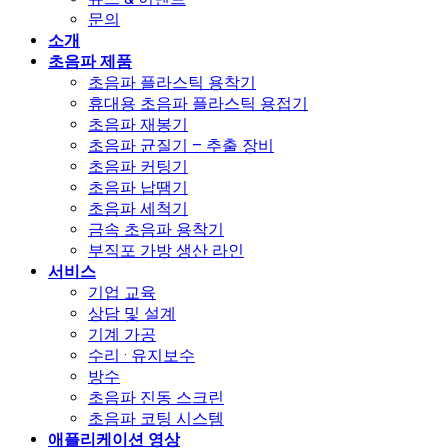
문의
소개
초음파 제품
초음파 플라스틱 용착기
휴대용 초음파 플라스틱 용접기
초음파 재봉기
초음파 균질기 – 추출 장비
초음파 커팅기
초음파 납땜기
초음파 세척기
금속 초음파 용착기
부직포 가방 생산 라인
서비스
기업 교육
상담 및 설계
기계 가공
수리 · 유지보수
방수
초음파 진동 스크린
초음파 코팅 시스템
애플리케이션 영상