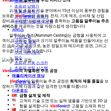
Viet
Sonic
의 알루미늄 주조 서비스 소개
초음파 커팅기
초음파 납땜기
기계 및 초음파 기술 분야에서 15년 이상의 풍부한 경험을
초음파 세척기
보유한
Viet
Sonic
은 자동차, 전자, 기계 제조, 소비재 및 산업
금속 초음파 용착기
장비 등 다양한 산업의 요구를 충족하는
고품질 알루미늄 주조
부직포 가방 생산 라인
서비스
를 제공하는 것을 자랑스럽게 생각합니다.
서비스
알루미늄 주조(Aluminum Casting)는 금형을 사용하여 고
기업 교육
객이 요구하는 형상과 크기의 알루미늄 제품을 만들어내는 선
상담 및 설계
진 금속 가공 공정으로, 높은 정밀도와 매끄러운 표면, 그리고
기계 가공
우수한 내구성을 보장합니다.
수리 · 유지보수
방수
초음파 진동 스크린
초음파 코팅 시스템
Viet
Sonic
의 차별화된 주조 공정
애플리케이션 영상
Viet
Sonic
의 알루미늄 주조 공정은
최적의 제품 품질
을 보
초음파 용착기
장하기 위해 다음과 같은 엄격한 단계를 따릅니다:
다운로드
금형 설계 및 제작
고객의 기술 도면 또는 실제 샘플을 기반으로 3D 금
형을 설계합니다.
Viet
Sonic
은 고품질 소재와 최신