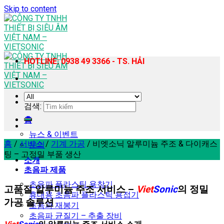
Skip to content
HOTLINE: 0938 49 3366 - TS. HẢI
검색:
홈
뉴스 & 이벤트
홈
/
서비스
/
기계 가공
/
비엣소닉 알루미늄 주조 & 다이캐스
문의
팅 – 고정밀 부품 생산
소개
초음파 제품
초음파 플라스틱 용착기
고품질 알루미늄 주조 서비스 –
Viet
Sonic
의 정밀
휴대용 초음파 플라스틱 용접기
가공 솔루션
초음파 재봉기
초음파 균질기 – 추출 장비