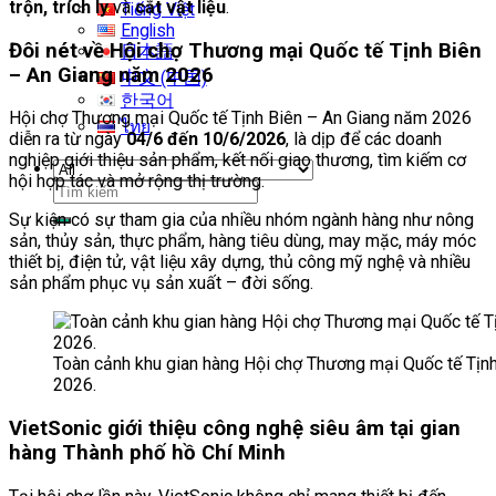
trộn, trích ly
và
cắt vật liệu
.
Tiếng Việt
English
Đôi nét về Hội chợ Thương mại Quốc tế Tịnh Biên
日本語
– An Giang năm 2026
中文 (中国)
한국어
Hội chợ Thương mại Quốc tế Tịnh Biên – An Giang năm 2026
ไทย
diễn ra từ ngày
04/6 đến 10/6/2026
, là dịp để các doanh
nghiệp giới thiệu sản phẩm, kết nối giao thương, tìm kiếm cơ
hội hợp tác và mở rộng thị trường.
Tìm
kiếm:
Sự kiện có sự tham gia của nhiều nhóm ngành hàng như nông
sản, thủy sản, thực phẩm, hàng tiêu dùng, may mặc, máy móc
thiết bị, điện tử, vật liệu xây dựng, thủ công mỹ nghệ và nhiều
sản phẩm phục vụ sản xuất – đời sống.
Toàn cảnh khu gian hàng Hội chợ Thương mại Quốc tế Tịn
2026.
VietSonic giới thiệu công nghệ siêu âm tại gian
hàng Thành phố hồ Chí Minh