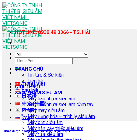
Skip
to
content
HOTLINE: 0938 49 3366 - TS. HẢI
Tìm
kiếm:
TRANG CHỦ
Tin tức & Sự kiện
Liên hệ
Tiếng Việt
GIỚI THIỆU
English
SẢN PHẨM SIÊU ÂM
日本語
Máy hàn nhựa siêu âm
中文 (中国)
Máy hàn nhựa siêu âm cầm tay
한국어
Máy may siêu âm
Máy đồng hóa – trích ly siêu âm
ไทย
Máy cắt siêu âm
Máy hàn vảy thiếc siêu âm
Chưa được phân loại
,
TIN TỨC & SỰ KIỆN
Máy rửa siêu âm