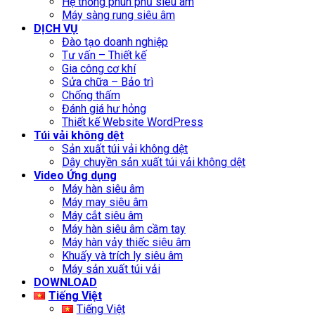
Hệ thống phun phủ siêu âm
Máy sàng rung siêu âm
DỊCH VỤ
Đào tạo doanh nghiệp
Tư vấn – Thiết kế
Gia công cơ khí
Sửa chữa – Bảo trì
Chống thấm
Đánh giá hư hỏng
Thiết kế Website WordPress
Túi vải không dệt
Sản xuất túi vải không dệt
Dây chuyền sản xuất túi vải không dệt
Video Ứng dụng
Máy hàn siêu âm
Máy may siêu âm
Máy cắt siêu âm
Máy hàn siêu âm cầm tay
Máy hàn vảy thiếc siêu âm
Khuấy và trích ly siêu âm
Máy sản xuất túi vải
DOWNLOAD
Tiếng Việt
Tiếng Việt