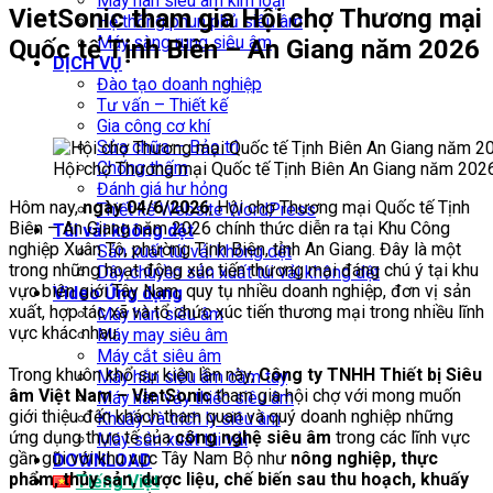
Máy hàn siêu âm kim loại
VietSonic tham gia Hội chợ Thương mại
Hệ thống phun phủ siêu âm
Máy sàng rung siêu âm
Quốc tế Tịnh Biên – An Giang năm 2026
DỊCH VỤ
Đào tạo doanh nghiệp
Tư vấn – Thiết kế
Gia công cơ khí
Sửa chữa – Bảo trì
Chống thấm
Hội chợ Thương mại Quốc tế Tịnh Biên An Giang năm 2026
Đánh giá hư hỏng
Hôm nay,
ngày
04/6/2026
, Hội chợ Thương mại Quốc tế Tịnh
Thiết kế Website WordPress
Biên – An Giang năm 2026 chính thức diễn ra tại Khu Công
Túi vải không dệt
nghiệp Xuân Tô, phường Tịnh Biên, tỉnh An Giang. Đây là một
Sản xuất túi vải không dệt
trong những hoạt động xúc tiến thương mại đáng chú ý tại khu
Dây chuyền sản xuất túi vải không dệt
vực biên giới Tây Nam, quy tụ nhiều doanh nghiệp, đơn vị sản
Video Ứng dụng
xuất, hợp tác xã và tổ chức xúc tiến thương mại trong nhiều lĩnh
Máy hàn siêu âm
vực khác nhau.
Máy may siêu âm
Máy cắt siêu âm
Trong khuôn khổ sự kiện lần này,
Công ty TNHH Thiết bị Siêu
Máy hàn siêu âm cầm tay
âm Việt Nam – VietSonic
tham gia hội chợ với mong muốn
Máy hàn vảy thiếc siêu âm
giới thiệu đến khách tham quan và quý doanh nghiệp những
Khuấy và trích ly siêu âm
ứng dụng thực tế của
công nghệ siêu âm
trong các lĩnh vực
Máy sản xuất túi vải
gần gũi với khu vực Tây Nam Bộ như
nông nghiệp, thực
DOWNLOAD
phẩm, thủy sản, dược liệu, chế biến sau thu hoạch, khuấy
Tiếng Việt