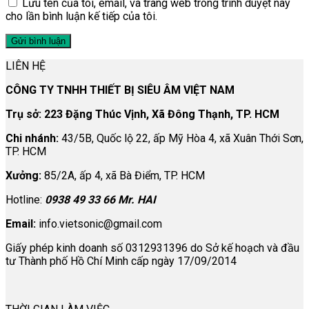
Lưu tên của tôi, email, và trang web trong trình duyệt này
cho lần bình luận kế tiếp của tôi.
LIÊN HỆ
CÔNG TY TNHH THIẾT BỊ SIÊU ÂM VIỆT NAM
Trụ sở: 223 Đặng Thúc Vịnh, Xã Đông Thạnh, TP. HCM
Chi nhánh:
43/5B, Quốc lộ 22, ấp Mỹ Hòa 4, xã Xuân Thới Sơn,
TP. HCM
Xưởng:
85/2A, ấp 4, xã Bà Điểm, TP. HCM
Hotline:
0938 49 33 66 Mr. HAI
Email:
info.vietsonic@gmail.com
Giấy phép kinh doanh số 0312931396 do Sở kế hoạch và đầu
tư Thành phố Hồ Chí Minh cấp ngày 17/09/2014