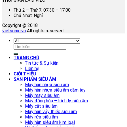
THỜI GIAN LÀM VIỆC
Thứ 2 – Thứ 7: 07:30 – 17:00
Chủ Nhật: Nghỉ
Copyright @ 2018
vietsonic.vn
All rights reserved
Tìm
kiếm:
TRANG CHỦ
Tin tức & Sự kiện
Liên hệ
GIỚI THIỆU
SẢN PHẨM SIÊU ÂM
Máy hàn nhựa siêu âm
Máy hàn nhựa siêu âm cầm tay
Máy may siêu âm
Máy đồng hóa – trích ly siêu âm
Máy cắt siêu âm
Máy hàn vảy thiếc siêu âm
Máy rửa siêu âm
Máy hàn siêu âm kim loại