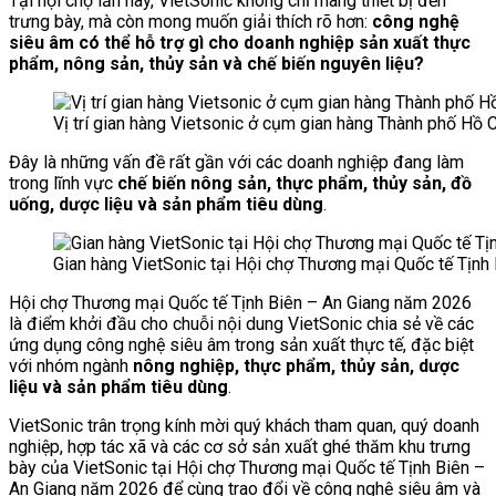
Tại hội chợ lần này, VietSonic không chỉ mang thiết bị đến
trưng bày, mà còn mong muốn giải thích rõ hơn:
công nghệ
siêu âm có thể hỗ trợ gì cho doanh nghiệp sản xuất thực
phẩm, nông sản, thủy sản và chế biến nguyên liệu?
Vị trí gian hàng Vietsonic ở cụm gian hàng Thành phố Hồ 
Đây là những vấn đề rất gần với các doanh nghiệp đang làm
trong lĩnh vực
chế biến nông sản, thực phẩm, thủy sản, đồ
uống, dược liệu và sản phẩm tiêu dùng
.
Gian hàng VietSonic tại Hội chợ Thương mại Quốc tế Tịnh
Hội chợ Thương mại Quốc tế Tịnh Biên – An Giang năm 2026
là điểm khởi đầu cho chuỗi nội dung VietSonic chia sẻ về các
ứng dụng công nghệ siêu âm trong sản xuất thực tế, đặc biệt
với nhóm ngành
nông nghiệp, thực phẩm, thủy sản, dược
liệu và sản phẩm tiêu dùng
.
VietSonic trân trọng kính mời quý khách tham quan, quý doanh
nghiệp, hợp tác xã và các cơ sở sản xuất ghé thăm khu trưng
bày của VietSonic tại Hội chợ Thương mại Quốc tế Tịnh Biên –
An Giang năm 2026 để cùng trao đổi về công nghệ siêu âm và