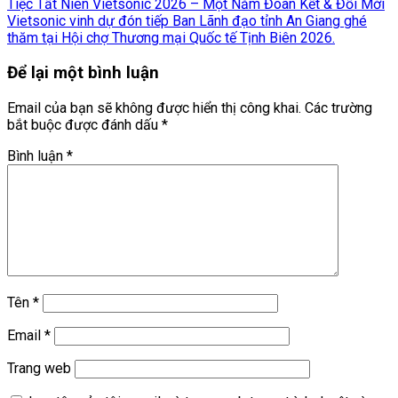
Tiệc Tất Niên Vietsonic 2026 – Một Năm Đoàn Kết & Đổi Mới
Vietsonic vinh dự đón tiếp Ban Lãnh đạo tỉnh An Giang ghé
thăm tại Hội chợ Thương mại Quốc tế Tịnh Biên 2026.
Để lại một bình luận
Email của bạn sẽ không được hiển thị công khai.
Các trường
bắt buộc được đánh dấu
*
Bình luận
*
Tên
*
Email
*
Trang web