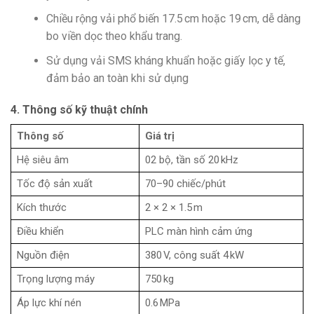
Chiều rộng vải phổ biến 17.5 cm hoặc 19 cm, dễ dàng
bo viền dọc theo khẩu trang.
Sử dụng vải SMS kháng khuẩn hoặc giấy lọc y tế,
đảm bảo an toàn khi sử dụng
4. Thông số kỹ thuật chính
Thông số
Giá trị
Hệ siêu âm
02 bộ, tần số 20 kHz
Tốc độ sản xuất
70–90 chiếc/phút
Kích thước
2 × 2 × 1.5 m
Điều khiển
PLC màn hình cảm ứng
Nguồn điện
380 V, công suất 4 kW
Trọng lượng máy
750 kg
Áp lực khí nén
0.6 MPa