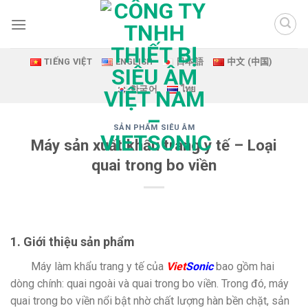
Skip
to
content
TIẾNG VIỆT
ENGLISH
日本語
中文 (中国)
한국어
ไทย
SẢN PHẨM SIÊU ÂM
Máy sản xuất khẩu trang y tế – Loại
quai trong bo viền
1. Giới thiệu sản phẩm
Máy làm khẩu trang y tế của
Viet
Sonic
bao gồm hai
dòng chính: quai ngoài và quai trong bo viền. Trong đó, máy
quai trong bo viền nổi bật nhờ chất lượng hàn bền chặt, sản