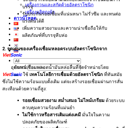
เครื่องกวนและสกัดด้วยอัลตราโซนิก
บรรจุ
เครื่องผลิตถุงผ้า
รับประกันรอยเชื่อมที่แน่นหนา ไม่รั่วซึม และทนต่อ
ดาวน์โหลด
แรงดันได้ดี
เพิ่มความสวยงามและความน่าเชื่อถือให้กับ
ผลิตภัณฑ์ที่บรรจุหีบห่อ
2. จุดเด่นของเครื่องเชื่อมหลอดระบบอัลตราโซนิกจาก
Viet
Sonic
อุปกรณ์เชื่อมหลอดน้ำมันหล่อลื่นที่จัดจำหน่ายโดย
ค้นหา:
Viet
Sonic
ใช้
เทคโนโลยีการเชื่อมด้วยอัลตราโซนิก
ที่ทันสมัย
ซึ่งไม่ใช้ความร้อนแบบดั้งเดิม แต่จะสร้างรอยเชื่อมผ่านการสั่น
สะเทือนด้วยความถี่สูง:
รอยเชื่อมสวยงาม สม่ำเสมอ ไม่ไหม้เกรียม
ด้วยระบบ
ควบคุมความร้อนที่แม่นยำ
ไม่ใช้กาวหรือสารเติมแต่งเคมี
มั่นใจในความ
ปลอดภัยของผลิตภัณฑ์