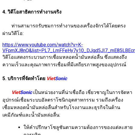
4. วิดีโอสาธิตการทำงานจริง
ท่านสามารถรับชมการทำงานของเครื่องจักรได้โดยตรง
ผ่านวิดีโอ:
https://www.youtube.com/watch?v=K-
VFpmXJ8nQ&list=PL7_LmFFeHy7y10_DJqd5JI7_mE85LBEc
วิดีโอแสดงกระบวนการเชื่อมหลอดน้ำมันหล่อลื่น ซึ่งแสดงถึง
ความเร็วและคุณภาพการเชื่อมที่มีเสถียรภาพสูงของอุปกรณ์
5. บริการที่จัดทำโดย
Viet
Sonic
Viet
Sonic
เป็นหน่วยงานที่น่าเชื่อถือ เชี่ยวชาญในการจัดหา
อุปกรณ์เชื่อมระบบอัลตราโซนิกอุตสาหกรรม รวมถึงเครื่อง
เชื่อมหลอดน้ำมันหล่อลื่นสำหรับโรงงานและธุรกิจในด้าน
เคมีภัณฑ์และน้ำมันหล่อลื่น:
ให้คำปรึกษาโซลูชันตามความต้องการของแต่ละสาย
การผลิต