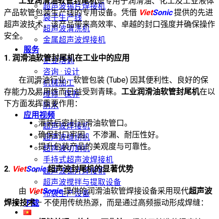
工业润滑油软管封尾机
是专用于润滑油、化工及工业液体
超声波锡片焊接机
产品软管包装生产线的专用设备。凭借
Viet
Sonic
提供的先进
袋子生产线
超声波技术，该产品带来高效率、卓越的封口强度并确保操作
超声波清洗机
安全。
金属超声波焊接机
服务
1. 润滑油软管封尾机在工业中的应用
企业培训
咨询 · 设计
在润滑油行业，软管包装 (Tube) 因其便利性、良好的保
机械加工
存能力及易用性而日益受到青睐。
工业润滑油软管封尾机
在以
维修 · 保养
下方面发挥重要作用：
防水
应用视频
灌装后密封润滑油软管口。
超声波焊接机
确保封口牢固、不渗漏、耐压性好。
超声波缝纫机
提升包装产品的美观度与可靠性。
超声波切割机
手持式超声波焊接机
2.
Viet
Sonic
超声波封尾机的显著优势
超声波锡片焊接机
超声波搅拌与提取设备
由
Viet
Sonic
提供的润滑油软管焊接设备采用现代
超声波
布袋生产设备
焊接技术
– 不使用传统热源，而是通过高频振动形成焊缝：
下载